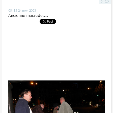
0
09h15
24
nov. 2023
Ancienne maraude.......