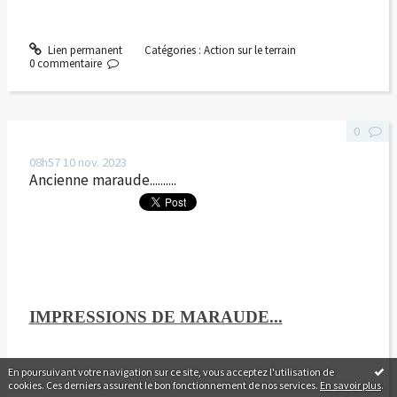
Lien permanent
Catégories :
Action sur le terrain
0
commentaire
0
08h57
10
nov. 2023
Ancienne maraude..........
IMPRESSIONS DE MARAUDE...
En poursuivant votre navigation sur ce site, vous acceptez l'utilisation de
cookies. Ces derniers assurent le bon fonctionnement de nos services.
En savoir plus
.