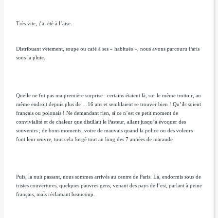
Très vite, j’ai été à l’aise.
Distribuant vêtement, soupe ou café à ses « habitués », nous avons parcouru Paris
sous la pluie.
Quelle ne fut pas ma première surprise : certains étaient là, sur le même trottoir, au
même endroit depuis plus de …16 ans et semblaient se trouver bien ! Qu’ils soient
français ou polonais ! Ne demandant rien, si ce n’est ce petit moment de
convivialité et de chaleur que distillait le Pasteur, allant jusqu’à évoquer des
souvenirs ; de bons moments, voire de mauvais quand la police ou des voleurs
font leur œuvre, tout cela forgé tout au long des 7 années de maraude
Puis, la nuit passant, nous sommes arrivés au centre de Paris. Là, endormis sous de
tristes couvertures, quelques pauvres gens, venant des pays de l’est, parlant à peine
français, mais réclamant beaucoup.