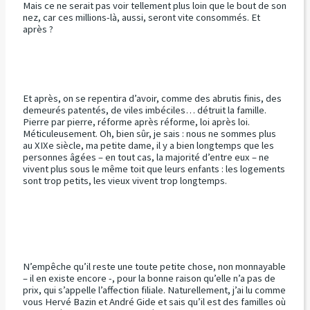
Mais ce ne serait pas voir tellement plus loin que le bout de son
nez, car ces millions-là, aussi, seront vite consommés. Et
après ?
Et après, on se repentira d’avoir, comme des abrutis finis, des
demeurés patentés, de viles imbéciles… détruit la famille.
Pierre par pierre, réforme après réforme, loi après loi.
Méticuleusement. Oh, bien sûr, je sais : nous ne sommes plus
au XIXe siècle, ma petite dame, il y a bien longtemps que les
personnes âgées – en tout cas, la majorité d’entre eux – ne
vivent plus sous le même toit que leurs enfants : les logements
sont trop petits, les vieux vivent trop longtemps.
N’empêche qu’il reste une toute petite chose, non monnayable
– il en existe encore -, pour la bonne raison qu’elle n’a pas de
prix, qui s’appelle l’affection filiale. Naturellement, j’ai lu comme
vous Hervé Bazin et André Gide et sais qu’il est des familles où