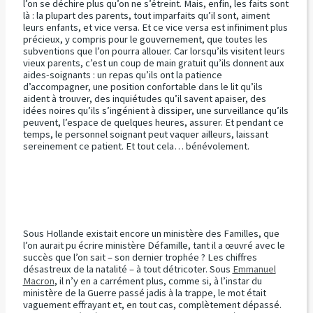
l’on se déchire plus qu’on ne s’étreint. Mais, enfin, les faits sont
là : la plupart des parents, tout imparfaits qu’il sont, aiment
leurs enfants, et vice versa. Et ce vice versa est infiniment plus
précieux, y compris pour le gouvernement, que toutes les
subventions que l’on pourra allouer. Car lorsqu’ils visitent leurs
vieux parents, c’est un coup de main gratuit qu’ils donnent aux
aides-soignants : un repas qu’ils ont la patience
d’accompagner, une position confortable dans le lit qu’ils
aident à trouver, des inquiétudes qu’il savent apaiser, des
idées noires qu’ils s’ingénient à dissiper, une surveillance qu’ils
peuvent, l’espace de quelques heures, assurer. Et pendant ce
temps, le personnel soignant peut vaquer ailleurs, laissant
sereinement ce patient. Et tout cela… bénévolement.
Sous Hollande existait encore un ministère des Familles, que
l’on aurait pu écrire ministère Défamille, tant il a œuvré avec le
succès que l’on sait – son dernier trophée ? Les chiffres
désastreux de la natalité – à tout détricoter. Sous
Emmanuel
Macron
, il n’y en a carrément plus, comme si, à l’instar du
ministère de la Guerre passé jadis à la trappe, le mot était
vaguement effrayant et, en tout cas, complètement dépassé.