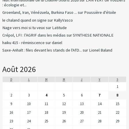
Nuit Internationale de la Chauve-Souris 2026
sur
L'AN VERT de Vouziers
: écologie et...
Groenland, Iran, Vénézuela, Burkina Faso ...
sur
Poussière d'étoile
le chaland quand on signe
sur
KallyVasco
Nage vers moi si tu veux
sur
Latitude
Crépol, LFI : l’AGRIF dans les médias
sur
SYNTHESE NATIONALE
haiku 415 - réminiscence
sur
daniel
Saxe-Anhalt : files devant les stands de l'AfD...
sur
Lionel Baland
Août 2026
D
L
M
M
J
V
S
1
2
3
4
5
6
7
8
9
10
11
12
13
14
15
16
17
18
19
20
21
22
23
24
25
26
27
28
29