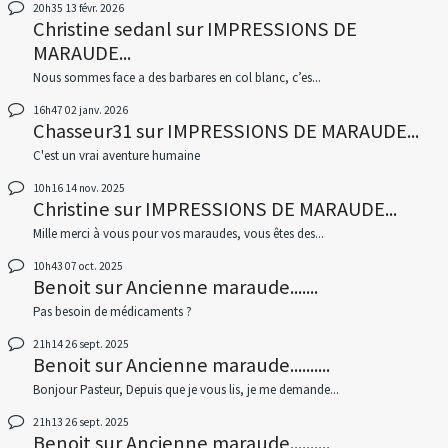
20h35
13
févr. 2026
Christine sedanl
sur
IMPRESSIONS DE
MARAUDE...
Nous sommes face a des barbares en col blanc, c’es...
16h47
02
janv. 2026
Chasseur31
sur
IMPRESSIONS DE MARAUDE...
C'est un vrai aventure humaine
10h16
14
nov. 2025
Christine
sur
IMPRESSIONS DE MARAUDE...
Mille merci à vous pour vos maraudes, vous êtes des...
10h43
07
oct. 2025
Benoit
sur
Ancienne maraude.......
Pas besoin de médicaments ?
21h14
26
sept. 2025
Benoit
sur
Ancienne maraude..........
Bonjour Pasteur, Depuis que je vous lis, je me demande...
21h13
26
sept. 2025
Benoit
sur
Ancienne maraude..........