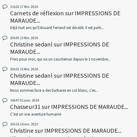
21h20
17
févr. 2026
Carnets de réflexion
sur
IMPRESSIONS DE
MARAUDE...
Déjà huit ans qu'Edouard Ferrand est décédé. Il est parti...
20h39
13
févr. 2026
Christine sedanl
sur
IMPRESSIONS DE
MARAUDE...
Priez pour moi, qui vis un cauchemar depuis le 1 novembre...
20h35
13
févr. 2026
Christine sedanl
sur
IMPRESSIONS DE
MARAUDE...
Nous sommes face a des barbares en col blanc, c’es...
16h47
02
janv. 2026
Chasseur31
sur
IMPRESSIONS DE MARAUDE...
C'est un vrai aventure humaine
10h16
14
nov. 2025
Christine
sur
IMPRESSIONS DE MARAUDE...