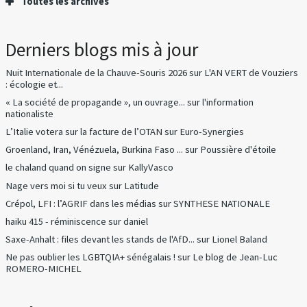
Toutes les archives
Derniers blogs mis à jour
Nuit Internationale de la Chauve-Souris 2026
sur
L'AN VERT de Vouziers
: écologie et...
« La société de propagande », un ouvrage...
sur
l'information
nationaliste
L’Italie votera sur la facture de l’OTAN
sur
Euro-Synergies
Groenland, Iran, Vénézuela, Burkina Faso ...
sur
Poussière d'étoile
le chaland quand on signe
sur
KallyVasco
Nage vers moi si tu veux
sur
Latitude
Crépol, LFI : l’AGRIF dans les médias
sur
SYNTHESE NATIONALE
haiku 415 - réminiscence
sur
daniel
Saxe-Anhalt : files devant les stands de l'AfD...
sur
Lionel Baland
Ne pas oublier les LGBTQIA+ sénégalais !
sur
Le blog de Jean-Luc
ROMERO-MICHEL