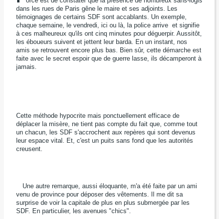
orce est de constater que la présence de nombreux sans-logis
dans les rues de Paris gêne le maire et ses adjoints. Les
témoignages de certains SDF sont accablants. Un exemple,
chaque semaine, le vendredi, ici ou là, la police arrive et signifie
à ces malheureux qu'ils ont cinq minutes pour déguerpir. Aussitôt,
les éboueurs suivent et jettent leur barda. En un instant, nos
amis se retrouvent encore plus bas. Bien sûr, cette démarche est
faite avec le secret espoir que de guerre lasse, ils décamperont à
jamais.
Cette méthode hypocrite mais ponctuellement efficace de
déplacer la misère, ne tient pas compte du fait que, comme tout
un chacun, les SDF s'accrochent aux repères qui sont devenus
leur espace vital. Et, c'est un puits sans fond que les autorités
creusent.
Une autre remarque, aussi éloquante, m'a été faite par un ami
venu de province pour déposer des vêtements. Il me dit sa
surprise de voir la capitale de plus en plus submergée par les
SDF. En particulier, les avenues "chics".