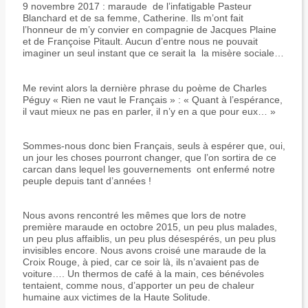
9 novembre 2017 : maraude de l’infatigable Pasteur
Blanchard et de sa femme, Catherine. Ils m’ont fait
l’honneur de m’y convier en compagnie de Jacques Plaine
et de Françoise Pitault. Aucun d’entre nous ne pouvait
imaginer un seul instant que ce serait la la misère sociale…
Me revint alors la dernière phrase du poème de Charles
Péguy « Rien ne vaut le Français » : « Quant à l’espérance,
il vaut mieux ne pas en parler, il n’y en a que pour eux… »
Sommes-nous donc bien Français, seuls à espérer que, oui,
un jour les choses pourront changer, que l’on sortira de ce
carcan dans lequel les gouvernements ont enfermé notre
peuple depuis tant d’années !
Nous avons rencontré les mêmes que lors de notre
première maraude en octobre 2015, un peu plus malades,
un peu plus affaiblis, un peu plus désespérés, un peu plus
invisibles encore. Nous avons croisé une maraude de la
Croix Rouge, à pied, car ce soir là, ils n’avaient pas de
voiture…. Un thermos de café à la main, ces bénévoles
tentaient, comme nous, d’apporter un peu de chaleur
humaine aux victimes de la Haute Solitude.