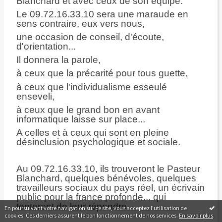
Blanchard et avec ceux de son équipe.
Le 09.72.16.33.10 sera une maraude en
sens contraire, eux vers nous,
une occasion de conseil, d'écoute,
d'orientation...
Il donnera la parole,
à ceux que la précarité pour tous guette,
à ceux que l'individualisme esseulé
enseveli,
à ceux que le grand bon en avant
informatique laisse sur place...
A celles et à ceux qui sont en pleine
désinclusion psychologique et sociale.
Au 09.72.16.33.10, ils trouveront le Pasteur
Blanchard, quelques bénévoles, quelques
travailleurs sociaux du pays réel, un écrivain
public pour la france profonde... qui
tenteront de leur répondre.
En poursuivant votre navigation sur ce site, vous acceptez l'utilisation de
cookies. Ces derniers assurent le bon fonctionnement de nos services.
En savoir plus
.