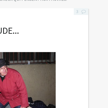
3
DE...