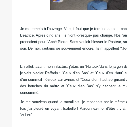
Je me remets à l’ouvrage.
Vite, il faut que je termine ce petit pa
Béatrice.
Après cinq ans, ils n’ont -presque- pas changé.
Nos “am
prennaient pour l’Abbé Pierre.
Sans vouloir blesser le Pasteur, s
soir.
De moi, certains se souviennent encore,
ils m’appellent
“Joe
En effet, avant mon infactus,
j’étais un “Nuiteux”dans le jargon d
je vais plagier Raffarin :
“Ceux d’en Bas” et “Ceux d’en Haut” s
d’un sommeil fiévreux car avinés
et “Ceux d’en Haut se grisent 
des bouches du métro
et “Ceux d’en Bas” s'y cachent le mi
consummé.
Je me souviens quand je travaillais
,
je repassais par le même
fois j’ai pleuré en voyant Isabelle !
Pardonnez-moi d’être trivial
“cul nu”.