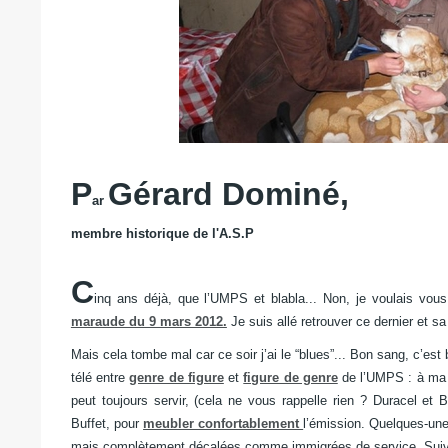
P
Gérard Dominé,
ar
membre historique de l'A.S.P
C
inq ans déjà, que l’UMPS et blabla...
Non, je voulais vou
maraude du 9 mars 2012.
Je suis allé retrouver ce dernier et 
Mais cela tombe mal car ce soir j’ai le “blues”...
Bon sang, c’est 
télé
entre
genre de figure
et
figure de genre
de l’UMPS :
à ma 
peut toujours servir,
(cela ne vous rappelle rien ? Duracel et B
Buffet,
pour
meubler confortablement
l’émission.
Quelques-unes
mais complètement décalées comme immigrées de service.
Sui