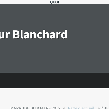
QUOI
eur Blanchard
MARAUDE DU 8 MARS 2012.
Page d'accueil
"HE