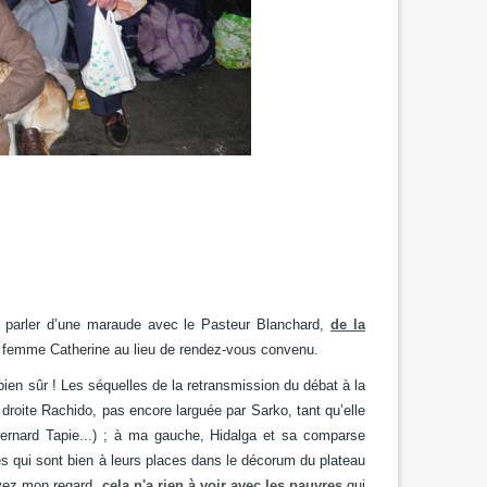
s parler d’une maraude avec le Pasteur Blanchard,
de la
sa femme Catherine
au lieu de rendez-vous convenu.
bien sûr !
Les séquelles de la retransmission du débat à la
droite Rachido, pas encore larguée par Sarko,
tant qu’elle
ernard Tapie...) ;
à ma gauche, Hidalga et sa comparse
 qui sont bien à leurs places dans le décorum du plateau
vez mon regard,
cela n'a rien à voir avec les pauvres
qui