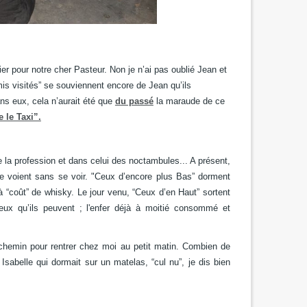
pier pour notre cher Pasteur.
Non je n’ai pas oublié Jean et
is visités” se souviennent encore de Jean
qu’ils
ans eux,
cela n’aurait été que
du passé
la maraude de ce
 le Taxi”.
e la profession
et dans celui des noctambules...
A présent,
e voient sans se voir.
"Ceux d’encore plus Bas” dorment
à “coût” de whisky.
Le jour venu, “Ceux d’en Haut” sortent
eux qu’ils peuvent ;
l'enfer déjà à moitié consommé et
 chemin
pour rentrer chez moi au petit matin.
Combien de
,
Isabelle qui dormait sur un matelas,
“cul nu”, je dis bien