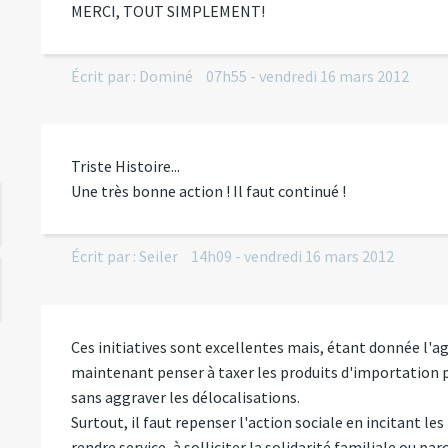
MERCI, TOUT SIMPLEMENT!
Écrit par :
Dominé
07h55
-
vendredi 16
mars 2012
Triste Histoire...
Une très bonne action ! Il faut continué !
Écrit par :
Seiler
14h09
-
vendredi 16
mars 2012
Ces initiatives sont excellentes mais, étant donnée l'ag
maintenant penser à taxer les produits d'importation 
sans aggraver les délocalisations.
Surtout, il faut repenser l'action sociale en incitant l
rendre service, à solliciter la solidarité familiale ou paro