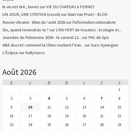
le vin est tiré , buvez
sur
VIE DU CHATEAU à FERNEY
UN JOUR, UNE CITATION (cxxviii)
sur
Alain Van Praet - BLOG
Russie-Ukraine : Bilan du ! août 2026
sur
l'information nationaliste
Dis, quand reviendras-tu ?
sur
L'AN VERT de Vouziers : écologie et...
Journées du Patrimoine 2026 - le samedi 12...
sur
PAC de Spa
Allié discret: comment la Chine soutient l’Iran...
sur
Euro-Synergies
L'Éclipse
sur
KallyVasco
Août 2026
D
L
M
M
J
V
S
1
2
3
4
5
6
7
8
9
10
11
12
13
14
15
16
17
18
19
20
21
22
23
24
25
26
27
28
29