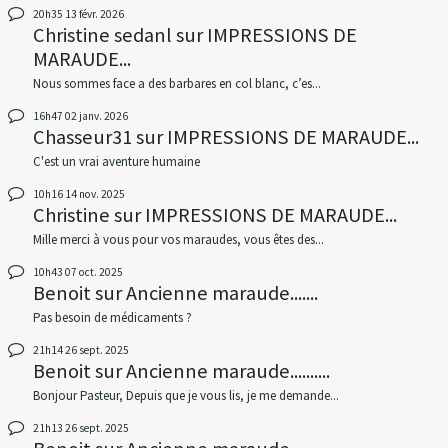
20h35
13
févr. 2026
Christine sedanl
sur
IMPRESSIONS DE
MARAUDE...
Nous sommes face a des barbares en col blanc, c’es...
16h47
02
janv. 2026
Chasseur31
sur
IMPRESSIONS DE MARAUDE...
C'est un vrai aventure humaine
10h16
14
nov. 2025
Christine
sur
IMPRESSIONS DE MARAUDE...
Mille merci à vous pour vos maraudes, vous êtes des...
10h43
07
oct. 2025
Benoit
sur
Ancienne maraude.......
Pas besoin de médicaments ?
21h14
26
sept. 2025
Benoit
sur
Ancienne maraude..........
Bonjour Pasteur, Depuis que je vous lis, je me demande...
21h13
26
sept. 2025