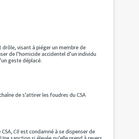
nt drôle, visant à piéger un membre de
cuser de l’homicide accidentel d’un individu
d’un geste déplacé.
haîne de s’attirer les foudres du CSA
e CSA,
C8
est condamné à se dispenser de
! Une sanction si élevée qu’elle prend à revers