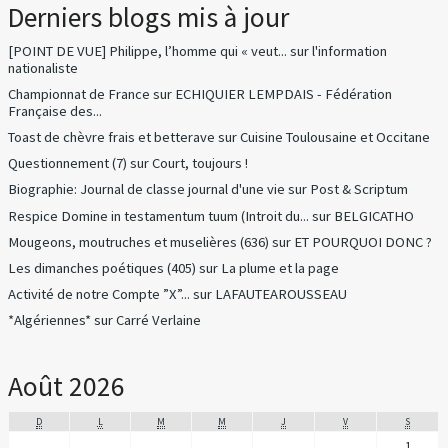
Derniers blogs mis à jour
[POINT DE VUE] Philippe, l’homme qui « veut...
sur
l'information
nationaliste
Championnat de France
sur
ECHIQUIER LEMPDAIS - Fédération
Française des...
Toast de chèvre frais et betterave
sur
Cuisine Toulousaine et Occitane
Questionnement (7)
sur
Court, toujours !
Biographie: Journal de classe journal d'une vie
sur
Post & Scriptum
Respice Domine in testamentum tuum (Introit du...
sur
BELGICATHO
Mougeons, moutruches et muselières (636)
sur
ET POURQUOI DONC ?
Les dimanches poétiques (405)
sur
La plume et la page
Activité de notre Compte ”X”...
sur
LAFAUTEAROUSSEAU
*Algériennes*
sur
Carré Verlaine
Août 2026
D
L
M
M
J
V
S
1