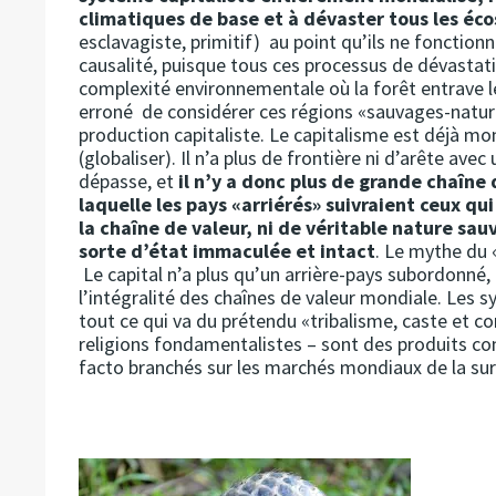
climatiques de base et à dévaster tous les éc
esclavagiste, primitif) au point qu’ils ne fonction
causalité, puisque tous ces processus de dévastat
complexité environnementale où la forêt entrave les
erroné de considérer ces régions «sauvages-natu
production capitaliste. Le capitalisme est déjà mond
(globaliser). Il n’a plus de frontière ni d’arête avec
dépasse, et
il n’y a donc plus de grande chaî
laquelle les pays «arriérés» suivraient ceux qu
la chaîne de valeur, ni de véritable nature sa
sorte d’état immaculée et intact
. Le mythe du «
Le capital n’a plus qu’un arrière-pays subordonn
l’intégralité des chaînes de valeur mondiale. Les 
tout ce qui va du prétendu «tribalisme, caste et 
religions fondamentalistes – sont des produits c
facto branchés sur les marchés mondiaux de la su