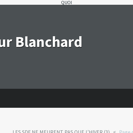
QUOI
eur Blanchard
LES SDF NE MEURENT PAS QUE L'HIVER (3).
Page d