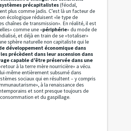
osystèmes précapitalistes
(féodal,
nent plus comme jadis. C’est là un facteur de
ion écologique réduisent «le type de
 chaînes de transmission». En réalité, il est
relles» comme une «
périphérie
» du mode de
ialisé, et déjà en train de se «totaliser»
 une sphère naturelle non capitaliste qui le
ne de développement économique dans
i les précèdent dans leur ascension dans
uvage capable d’être préservée
dans une
retour à la terre mère nourricière» a vécu.
é, lui-même entièrement subsumé dans
systèmes sociaux qui en résultent – y compris
communautarisme», à la renaissance des
ontemporains et sont presque toujours de
rconsommation et du gaspillage.