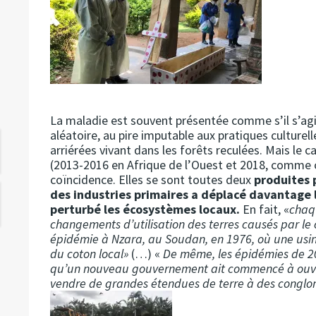
La maladie est souvent présentée comme s’il s’agi
aléatoire, au pire imputable aux pratiques culture
arriérées vivant dans les forêts reculées. Mais le
(2013-2016 en Afrique de l’Ouest et 2018, comme c
coïncidence. Elles se sont toutes deux
produites 
des industries primaires a déplacé davantage l
perturbé les écosystèmes locaux.
En fait, «
chaq
changements d’utilisation des terres causés par le 
épidémie à Nzara, au Soudan, en 1976, où une usine
du coton local»
(…) «
De même, les épidémies de 20
qu’un nouveau gouvernement ait commencé à ouvr
vendre de grandes étendues de terre à des conglo