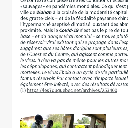
Ce contexte complexe crée les conditions nécessai
«sauvages» en pandémies mondiales. Ce qui s’est 
ville de
Wuhan
à la croisée de la modernité capitali
des gratte-ciels – et de la féodalité paysanne chi
l’hypermarché aseptisé climatisé jouxtant des abat
proximité. Mais le
Covid-19
n’est pas le pire de tou
base – et du danger viral mondial – se trouve plutô
de réservoir viral existant qui se propage dans l’e
suggèrent que ses hôtes d’origine sont plusieurs es
de l’Ouest et du Centre, qui agissent comme porte
le virus. Il n’en va pas de même pour les autres ma
les céphalopodes, qui contractent périodiquement l
mortelles. Le virus Ebola a un cycle de vie particul
font un réservoir. Par contact avec n’importe lequ
également être infecté, avec des résultats dévasta
(1)
https://les7duquebec.net/archives/253400