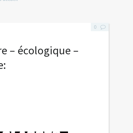
0
re – écologique –
e: