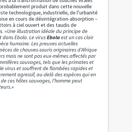
res à la transformation de souches virales
probablement produit dans cette nouvelle
ste technologique, industrielle, de l’urbanité
noise en cours de désintégration-absorption –
toirs à ciel ouvert et des taudis de
s. «
Une illustration idéale du principe de
t dans Ebola. Le virus
Ebola
est un cas clair
spèce humaine. Les preuves actuelles
pèces de chauves-souris originaires d’Afrique
urs mais ne sont pas eux-mêmes affectés par
mmifères sauvages, tels que les primates et
e virus et souffrent de flambées rapides et
ièrement agressif, au-delà des espèces qui en
el de ces hôtes sauvages, l’homme peut
teurs.
»