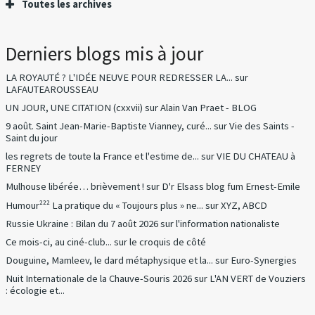
Toutes les archives
Derniers blogs mis à jour
LA ROYAUTÉ ? L'IDÉE NEUVE POUR REDRESSER LA...
sur
LAFAUTEAROUSSEAU
UN JOUR, UNE CITATION (cxxvii)
sur
Alain Van Praet - BLOG
9 août. Saint Jean-Marie-Baptiste Vianney, curé...
sur
Vie des Saints -
Saint du jour
les regrets de toute la France et l'estime de...
sur
VIE DU CHATEAU à
FERNEY
Mulhouse libérée… brièvement !
sur
D'r Elsass blog fum Ernest-Emile
Humour²²² La pratique du « Toujours plus » ne...
sur
XYZ, ABCD
Russie Ukraine : Bilan du 7 août 2026
sur
l'information nationaliste
Ce mois-ci, au ciné-club...
sur
le croquis de côté
Douguine, Mamleev, le dard métaphysique et la...
sur
Euro-Synergies
Nuit Internationale de la Chauve-Souris 2026
sur
L'AN VERT de Vouziers
: écologie et...