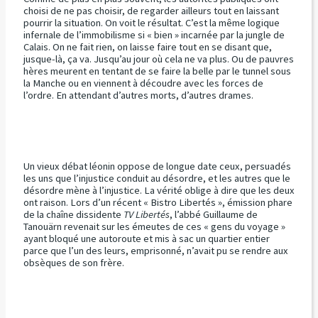
choisi de ne pas choisir, de regarder ailleurs tout en laissant
pourrir la situation. On voit le résultat. C’est la même logique
infernale de l’immobilisme si « bien » incarnée par la jungle de
Calais. On ne fait rien, on laisse faire tout en se disant que,
jusque-là, ça va. Jusqu’au jour où cela ne va plus. Ou de pauvres
hères meurent en tentant de se faire la belle par le tunnel sous
la Manche ou en viennent à découdre avec les forces de
l’ordre. En attendant d’autres morts, d’autres drames.
Un vieux débat léonin oppose de longue date ceux, persuadés
les uns que l’injustice conduit au désordre, et les autres que le
désordre mène à l’injustice. La vérité oblige à dire que les deux
ont raison. Lors d’un récent « Bistro Libertés », émission phare
de la chaîne dissidente
TV Libertés
, l’abbé Guillaume de
Tanouärn revenait sur les émeutes de ces « gens du voyage »
ayant bloqué une autoroute et mis à sac un quartier entier
parce que l’un des leurs, emprisonné, n’avait pu se rendre aux
obsèques de son frère.