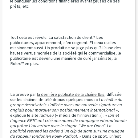
le banquier les conditions financières avantageuses de ses
prêts, etc.
Tout cela est révolu. La satisfaction du client ? Les
publicitaires, apparemment, s’en cognent. Et ceux qui les
missionnent aussi. Un produit ne se juge plus qu’à l’aune des
hautes vertus morales de la société qui le commercialise, le
publicitaire est devenu une manière de curé janséniste, la
Rolex™ en plus.
La preuve par
la dernière publicité de la chaîne Ibis
, diffusée
sur les chaînes de télé depuis quelques mois :
« La chaîne du
groupe AccorHotels s’affiche avec une nouvelle signature en
anglais pour marquer son positionnement international »
,
explique le site
ladn.eu
(« média de l’innovation ») :
« Ibis et
l’agence BETC ont créé une nouvelle campagne internationale
qui prône l’ouverture avec le slogan “We are Open”. La
publicité reprend les codes d’un clip de slam sur une musique
du rappeur londonien Kojey Radical. »
Dans ce spot, il n’est