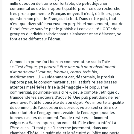
nulle question de literie confortable, de petit déjeuner
continental ou de bon rapport qualité-prix – ce que recherche
très prosaïquement le Français moyen. Il n’est, d’ailleurs, pas
question non plus de Français du tout. Dans cette pub, tout
n’est que diversité heureuse en perpétuel mouvement, tour de
Babel festive sauvée par le globish et convivialité LGBT : des
groupes d’individus vibrionnants s’enlacent et se délacent, se
font et se défont sur l’écran.
Comme l’exprime fort bien un commentateur sur la Toile
:
« C’est dingue, ça pourrait être une pub pour absolument
n’importe quoi (voiture, fringues, charcuterie bio,
médicaments…). »
Évidemment car, désormais, le produit
importe peu, le consommateur aussi : satisfaire ses basses
attentes matérielles frise la démagogie – le populisme
commercial, pourrions-nous dire -, seule compte l’éthique qui
transcende les secteurs d’activité. Une pub peut donc ne rien
avoir avec l’utilité concrète de son objet. Peu importe la qualité
du sommeil, de l’accueil ou du service, votre seul critère de
choix doit être l’engagement visible de l’enseigne pour les
bonnes causes du moment. Tout le reste est infiniment
vulgaire. « We are open », on vous dit. Et le client a intérêt à
l’être aussi. Et tant pis s’il cherche justement, dans une
chambre d’hôtel, la quiétude et la sécurité qu’offre une porte