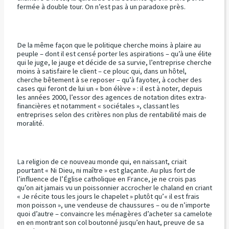
fermée à double tour. On n’est pas à un paradoxe près.
De la même façon que le politique cherche moins à plaire au
peuple – dont il est censé porter les aspirations – qu’à une élite
qui le juge, le jauge et décide de sa survie, l’entreprise cherche
moins à satisfaire le client – ce plouc qui, dans un hôtel,
cherche bêtement à se reposer – qu’à fayoter, à cocher des
cases qui feront de lui un « bon élève » : il est à noter, depuis
les années 2000, l’essor des agences de notation dites extra-
financières et notamment « sociétales », classant les
entreprises selon des critères non plus de rentabilité mais de
moralité.
La religion de ce nouveau monde qui, en naissant, criait
pourtant « Ni Dieu, ni maître » est glaçante. Au plus fort de
l’influence de l’Église catholique en France, je ne crois pas
qu’on ait jamais vu un poissonnier accrocher le chaland en criant
« Je récite tous les jours le chapelet » plutôt qu’« il est frais
mon poisson », une vendeuse de chaussures – ou de n’importe
quoi d’autre – convaincre les ménagères d’acheter sa camelote
en en montrant son col boutonné jusqu’en haut, preuve de sa