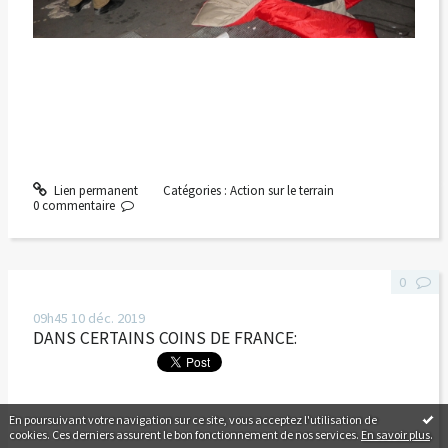
Lien permanent
Catégories :
Action sur le terrain
0
commentaire
0
09h45
10
déc. 2019
DANS CERTAINS COINS DE FRANCE:
En poursuivant votre navigation sur ce site, vous acceptez l'utilisation de
cookies. Ces derniers assurent le bon fonctionnement de nos services.
En savoir plus
.