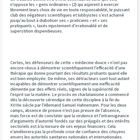
n’oppose les « gens ordinaires » (2) qui aspirent à exercer
librement leurs choix de vie en toute responsabilité, le puissant
club des négateurs scientifiques et lobbyistes s’est acharné
jusqu’au bout à diaboliser ses « praticiens » et « ses
pratiquants », taxés injustement d’irrationalité et de
superstition dispendieuses.
Certes, les défenseurs de cette « médecine douce » n’ont pas
encore réussi à démontrer scientifiquement l’efficacité d’une
thérapie qui donne pourtant des résultats probants quand elle
est bien employée. De même, ses détracteurs sont tout autant
incapables de démontrer scientifiquement une inefficacité
démentie par des effets réels, signes de la supériorité de
l’esprit sur la matière. Le procès en charlatanisme a commencé
dès la découverte sérendipe de cette discipline à la fin du
XVIIIe siècle par l’Allemand Samuel Hahnemann. Pour les deux
camps, absence de preuve n’est pas preuve de l’absence,
mais force est de constater que la virulence et l’intransigeance
d’arguments d’autorité fondés sur des préjugés et des intérêts
sectoriels est à la mesure de ses enjeux financiers. Cela
n’améliorera pas la profonde crise de confiance des citoyens
envers les autorités sanitaires nationales et internationales.