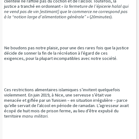
clientèle ne raffole pas du cochon et de l’alcool. Toutefois, la
justice a tranché en ordonnant
« la fermeture de l’épicerie halal qui
ne vend pas de vin [estimant] que le commerce ne correspond pas
à la “notion large d’alimentation générale” »
(
20minutes
).
Ne boudons pas notre plaisir, pour une des rares fois que la justice
décide de sonner la fin de la récréation à l’égard de ces
exigences, pour la plupart incompatibles avec notre société.
Ces restrictions alimentaires islamiques s’invitent quelquefois
violemment. En juin 2019, à Nice, une serveuse s’était vue
menacée et giflée par un Tunisien – en situation irrégulière – parce
qu’elle servait de l’alcool en période de ramadan. L’agresseur avait
écopé de huit mois de prison ferme, au lieu d’être expulsé du
territoire
manu militari
.