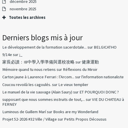
décembre 2025
novembre 2025
Toutes les archives
Derniers blogs mis à jour
Le développement de la formation sacerdotale...
sur
BELGICATHO
9/14e
sur
;_
家長必讀：IB中學入學準備與選校攻略
sur
健康運動
Mémoire quand tu nous retiens
sur
Réflexions du Miroir
Carton jaune à Laurence Ferrari : l’Arcom...
sur
l'information nationaliste
Coucou revoilà les cagoulés.
sur
Le vieux templier
Le manuel de la vie sauvage (Alain Saury)
sur
ET POURQUOI DONC ?
supposant que nous sommes instruits de tout,...
sur
VIE DU CHATEAU à
FERNEY
Luminous de Guillem Marí
sur
Books are my Wonderland
Projet 52-2026 #32 Ville / Village
sur
Petits Propos Décousus