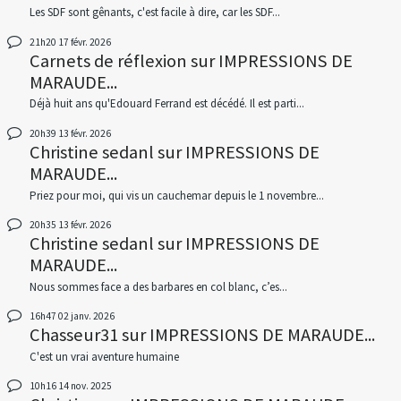
Les SDF sont gênants, c'est facile à dire, car les SDF...
21h20
17
févr. 2026
Carnets de réflexion
sur
IMPRESSIONS DE
MARAUDE...
Déjà huit ans qu'Edouard Ferrand est décédé. Il est parti...
20h39
13
févr. 2026
Christine sedanl
sur
IMPRESSIONS DE
MARAUDE...
Priez pour moi, qui vis un cauchemar depuis le 1 novembre...
20h35
13
févr. 2026
Christine sedanl
sur
IMPRESSIONS DE
MARAUDE...
Nous sommes face a des barbares en col blanc, c’es...
16h47
02
janv. 2026
Chasseur31
sur
IMPRESSIONS DE MARAUDE...
C'est un vrai aventure humaine
10h16
14
nov. 2025