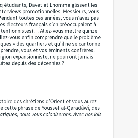
cinq étudiants, Davet et Lhomme glissent les
interviews promotionnelles. Messieurs, vous
 Pendant toutes ces années, vous n’avez pas
 des électeurs français s’en préoccupaient à
bstentionnistes)… Allez-vous mettre quinze
 Allez-vous enfin comprendre que le problème
ques » des quartiers et qu’il ne se cantonne
mprendre, vous et vos éminents confrères,
ligion expansionniste, ne pourront jamais
duites depuis des décennies ?
histoire des chrétiens d’Orient et vous aurez
de cette phrase de Youssef al-Qaradâwî, des
atiques, nous vous coloniserons. Avec nos lois