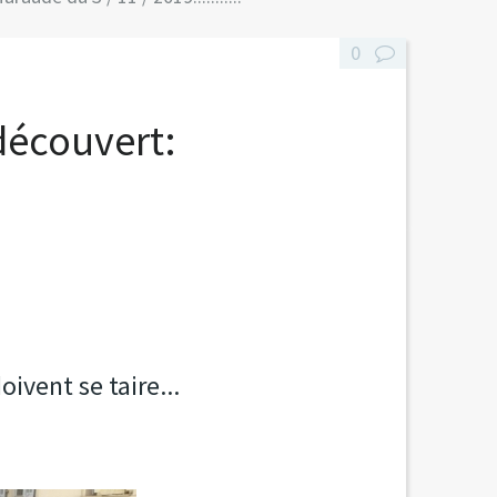
0
 découvert:
ivent se taire...