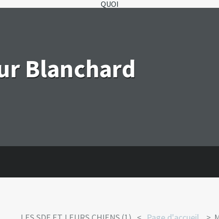
QUOI
eur Blanchard
LES SDF ET LEURS CHIENS (1).
Page d'accueil
M