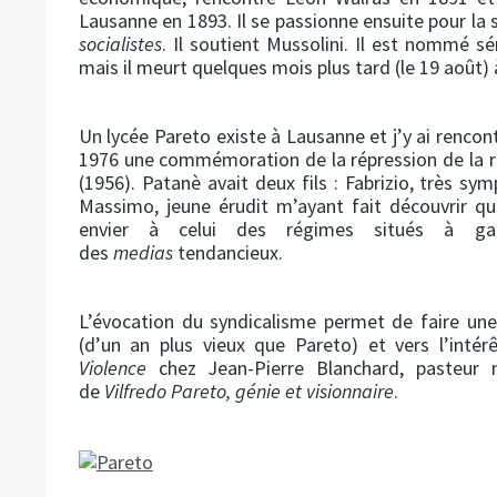
Lausanne en 1893. Il se passionne ensuite pour l
socialistes
. Il soutient Mussolini. Il est nommé s
mais il meurt quelques mois plus tard (le 19 août) 
Un lycée Pareto existe à Lausanne et j’y ai rencon
1976 une commémoration de la répression de la ré
(1956). Patanè avait deux fils : Fabrizio, très sy
Massimo, jeune érudit m’ayant fait découvrir que
envier à celui des régimes situés à ga
des
medias
tendancieux.
L’évocation du syndicalisme permet de faire une
(d’un an plus vieux que Pareto) et vers l’intér
Violence
chez Jean-Pierre Blanchard, pasteur m
de
Vilfredo Pareto, génie et visionnaire
.