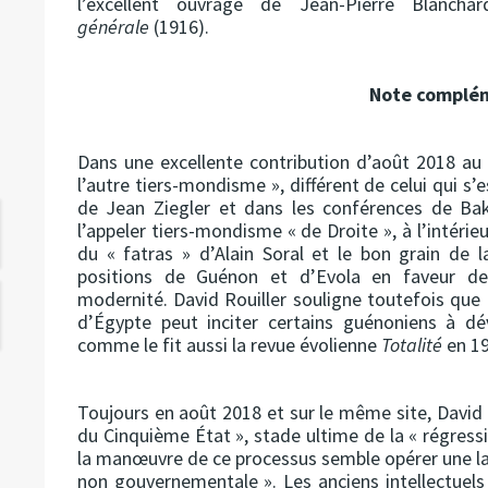
l’excellent ouvrage de Jean-Pierre Blanch
générale
(1916).
Note complé
Dans une excellente contribution d’août 2018 au
l’autre tiers-mondisme », différent de celui qui s’
de Jean Ziegler et dans les conférences de B
l’appeler tiers-mondisme « de Droite », à l’intérie
du « fatras » d’Alain Soral et le bon grain de l
positions de Guénon et d’Evola en faveur des 
modernité. David Rouiller souligne toutefois que
d’Égypte peut inciter certains guénoniens à dé
comme le fit aussi la revue évolienne
Totalité
en 19
Toujours en août 2018 et sur le même site, David 
du Cinquième État », stade ultime de la « régress
la manœuvre de ce processus semble opérer une larg
non gouvernementale ». Les anciens intellectuels