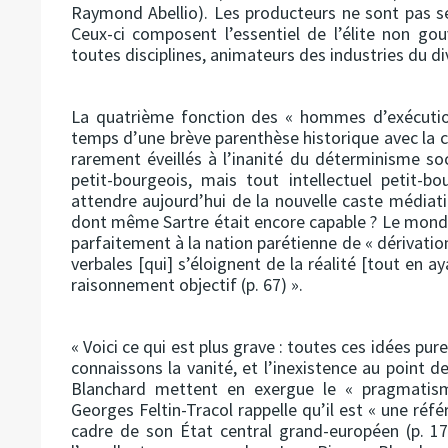
Raymond Abellio). Les producteurs ne sont pas s
Ceux-ci composent l’essentiel de l’élite non gou
toutes disciplines, animateurs des industries du di
La quatrième fonction des « hommes d’exécution 
temps d’une brève parenthèse historique avec la c
rarement éveillés à l’inanité du déterminisme soc
petit-bourgeois, mais tout intellectuel petit-b
attendre aujourd’hui de la nouvelle caste média
dont même Sartre était encore capable ? Le mondi
parfaitement à la nation parétienne de « dérivatio
verbales [qui] s’éloignent de la réalité [tout en a
raisonnement objectif (p. 67) ».
« Voici ce qui est plus grave : toutes ces idées pur
connaissons la vanité, et l’inexistence au point de
Blanchard mettent en exergue le « pragmatism
Georges Feltin-Tracol rappelle qu’il est « une réf
cadre de son État central grand-européen (p. 17)