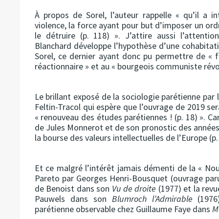
À propos de Sorel, l’auteur rappelle « qu’il a i
violence, la force ayant pour but d’imposer un ordr
le détruire (p. 118) ». J’attire aussi l’attenti
Blanchard développe l’hypothèse d’une cohabitat
Sorel, ce dernier ayant donc pu permettre de « fa
réactionnaire » et au « bourgeois communiste révol
Le brillant exposé de la sociologie parétienne par
Feltin-Tracol qui espère que l’ouvrage de 2019 ser
« renouveau des études parétiennes ! (p. 18) ». Car
de Jules Monnerot et de son pronostic des années
la bourse des valeurs intellectuelles de l’Europe (p. 
Et ce malgré l’intérêt jamais démenti de la « Nou
Pareto par Georges Henri-Bousquet (ouvrage paru 
de Benoist dans son
Vu de droite
(1977) et la rev
Pauwels dans son
Blumroch l’Admirable
(1976)
parétienne observable chez Guillaume Faye dans
M