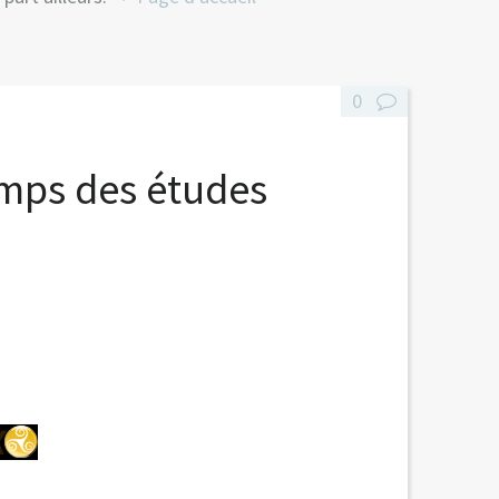
0
mps des études