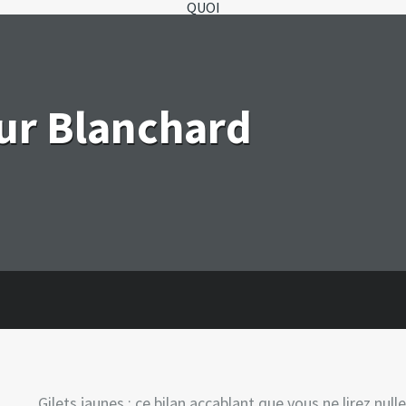
QUOI
eur Blanchard
Gilets jaunes : ce bilan accablant que vous ne lirez nulle 