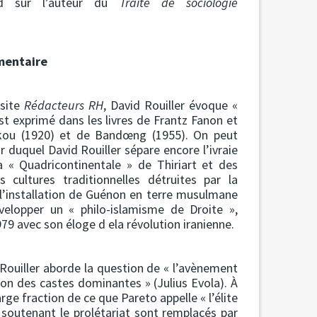
ard sur l’auteur du
Traité de sociologie
mentaire
 site
Rédacteurs RH
, David Rouiller évoque «
est exprimé dans les livres de Frantz Fanon et
akou (1920) et de Bandœng (1955). On peut
ur duquel David Rouiller sépare encore l’ivraie
a « Quadricontinentale » de Thiriart et des
cultures traditionnelles détruites par la
 l’installation de Guénon en terre musulmane
velopper un « philo-islamisme de Droite »,
79 avec son éloge d ela révolution iranienne.
Rouiller aborde la question de « l’avènement
ion des castes dominantes » (Julius Evola). À
e fraction de ce que Pareto appelle « l’élite
 soutenant le prolétariat sont remplacés par