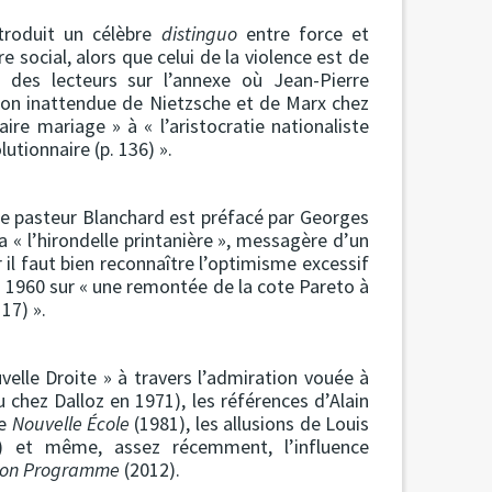
ntroduit un célèbre
distinguo
entre force et
e social, alors que celui de la violence est de
on des lecteurs sur l’annexe où Jean-Pierre
ion inattendue de Nietzsche et de Marx chez
ire mariage » à « l’aristocratie nationaliste
utionnaire (p. 136) ».
 le pasteur Blanchard est préfacé par Georges
a « l’hirondelle printanière », messagère d’un
 il faut bien reconnaître l’optimisme excessif
 1960 sur « une remontée de la cote Pareto à
17) ».
velle Droite » à travers l’admiration vouée à
chez Dalloz en 1971), les références d’Alain
ue
Nouvelle École
(1981), les allusions de Louis
 et même, assez récemment, l’influence
on Programme
(2012).