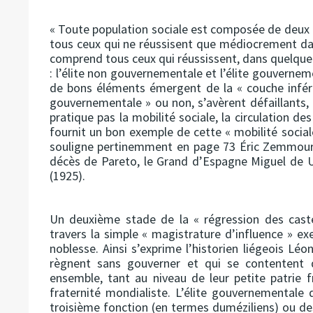
« Toute population sociale est composée de deux 
tous ceux qui ne réussisent que médiocrement dans 
comprend tous ceux qui réussissent, dans quelque 
: l’élite non gouvernementale et l’élite gouvernem
de bons éléments émergent de la « couche inféri
gouvernementale » ou non, s’avèrent défaillants,
pratique pas la mobilité sociale, la circulation des 
fournit un bon exemple de cette « mobilité social
souligne pertinemment en page 73 Éric Zemmou
décès de Pareto, le Grand d’Espagne Miguel de U
(1925).
Un deuxième stade de la « régression des caste
travers la simple « magistrature d’influence » ex
noblesse. Ainsi s’exprime l’historien liégeois Léo
règnent sans gouverner et qui se contentent d
ensemble, tant au niveau de leur petite patrie fr
fraternité mondialiste. L’élite gouvernementale 
troisième fonction (en termes duméziliens) ou de