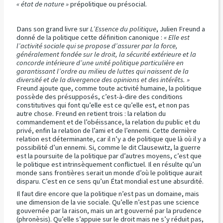
« état de nature »
prépolitique ou présocial.
Dans son grand livre sur
L’Essence du politique
, Julien Freund a
donné de la politique cette définition canonique :
« Elle est
l’activité sociale qui se propose d’assurer par la force,
généralement fondée sur le droit, la sécurité extérieure et la
concorde intérieure d’une unité politique particulière en
garantissant l’ordre au milieu de luttes qui naissent de la
diversité et de la divergence des opinions et des intérêts. »
Freund ajoute que, comme toute activité humaine, la politique
possède des présupposés, c’est-à-dire des conditions
constitutives qui font qu’elle est ce qu’elle est, et non pas
autre chose. Freund en retient trois : la relation du
commandement et de l’obéissance, la relation du public et du
privé, enfin la relation de l’ami et de l’ennemi. Cette dernière
relation est déterminante, car il n’y a de politique que là où il y a
possibilité d’un ennemi. Si, comme le dit Clausewitz, la guerre
est la poursuite de la politique par d’autres moyens, c’est que
le politique est intrinsèquement conflictuel. Il en résulte qu’un
monde sans frontières serait un monde d’où le politique aurait
disparu. C’est en ce sens qu’un État mondial est une absurdité.
Il faut dire encore que la politique n’est pas un domaine, mais
une dimension de la vie sociale. Qu’elle n’est pas une science
gouvernée par la raison, mais un art gouverné par la prudence
(phronèsis). Qu’elle s’appuie sur le droit mais ne s’y réduit pas,