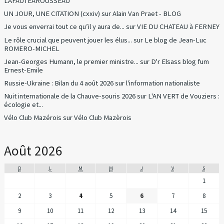
LAFAUTEAROUSSEAU
UN JOUR, UNE CITATION (cxxiv)
sur
Alain Van Praet - BLOG
Je vous enverrai tout ce qu’il y aura de...
sur
VIE DU CHATEAU à FERNEY
Le rôle crucial que peuvent jouer les élus...
sur
Le blog de Jean-Luc
ROMERO-MICHEL
Jean-Georges Humann, le premier ministre...
sur
D'r Elsass blog fum
Ernest-Emile
Russie-Ukraine : Bilan du 4 août 2026
sur
l'information nationaliste
Nuit internationale de la Chauve-souris 2026
sur
L'AN VERT de Vouziers :
écologie et...
Vélo Club Mazérois
sur
Vélo Club Mazèrois
Août 2026
D
L
M
M
J
V
S
1
2
3
4
5
6
7
8
9
10
11
12
13
14
15