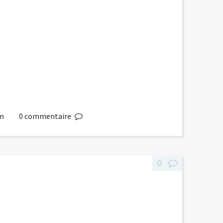
in
0
commentaire
0