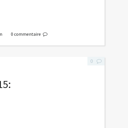
in
0
commentaire
0
15: