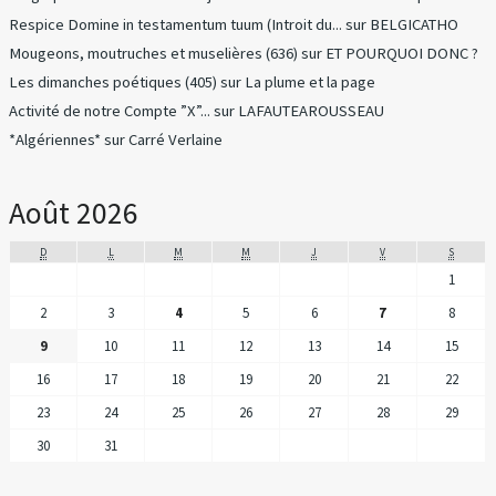
Respice Domine in testamentum tuum (Introit du...
sur
BELGICATHO
Mougeons, moutruches et muselières (636)
sur
ET POURQUOI DONC ?
Les dimanches poétiques (405)
sur
La plume et la page
Activité de notre Compte ”X”...
sur
LAFAUTEAROUSSEAU
*Algériennes*
sur
Carré Verlaine
Août 2026
D
L
M
M
J
V
S
1
2
3
4
5
6
7
8
9
10
11
12
13
14
15
16
17
18
19
20
21
22
23
24
25
26
27
28
29
30
31