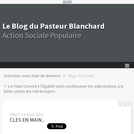
QUOI
Le Blog du Pasteur Blanchard
Action Sociale Populaire
Entretien avec Alain de Benoist:
Page d'accueil
Le Haut Conseil à l’égalité veut conditionner les subventions à la
lutte contre les stéréotypes:
0
09h37
14
août 2015
CLES EN MAIN...