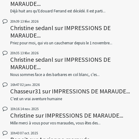
MARAUDE...
Déjà huit ans qu'Edouard Ferrand est décédé. Il est parti...
20h39
13
févr. 2026
Christine sedanl
sur
IMPRESSIONS DE
MARAUDE...
Priez pour moi, qui vis un cauchemar depuis le 1 novembre...
20h35
13
févr. 2026
Christine sedanl
sur
IMPRESSIONS DE
MARAUDE...
Nous sommes face a des barbares en col blanc, c’es...
16h47
02
janv. 2026
Chasseur31
sur
IMPRESSIONS DE MARAUDE...
C'est un vrai aventure humaine
10h16
14
nov. 2025
Christine
sur
IMPRESSIONS DE MARAUDE...
Mille merci à vous pour vos maraudes, vous êtes des...
10h43
07
oct. 2025