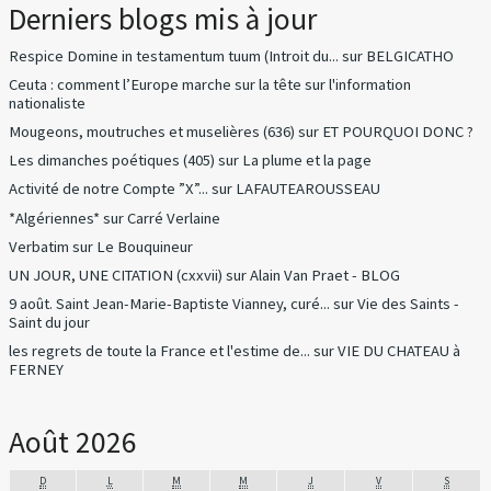
Derniers blogs mis à jour
Respice Domine in testamentum tuum (Introit du...
sur
BELGICATHO
Ceuta : comment l’Europe marche sur la tête
sur
l'information
nationaliste
Mougeons, moutruches et muselières (636)
sur
ET POURQUOI DONC ?
Les dimanches poétiques (405)
sur
La plume et la page
Activité de notre Compte ”X”...
sur
LAFAUTEAROUSSEAU
*Algériennes*
sur
Carré Verlaine
Verbatim
sur
Le Bouquineur
UN JOUR, UNE CITATION (cxxvii)
sur
Alain Van Praet - BLOG
9 août. Saint Jean-Marie-Baptiste Vianney, curé...
sur
Vie des Saints -
Saint du jour
les regrets de toute la France et l'estime de...
sur
VIE DU CHATEAU à
FERNEY
Août 2026
D
L
M
M
J
V
S