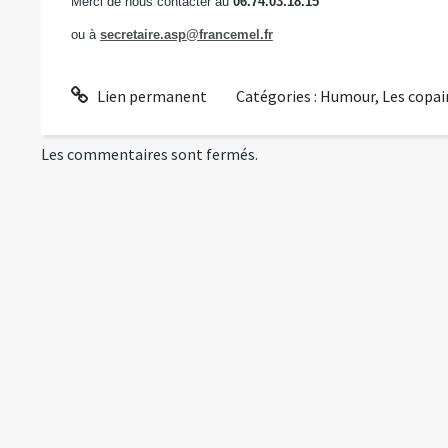
Merci de nous contacter au
06.74.03.18.15
ou à
secretaire.asp@francemel.fr
Lien permanent
Catégories :
Humour
,
Les copai
Les commentaires sont fermés.