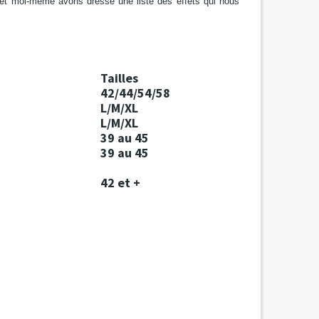
e et moi-même avons dressé une liste
des effets qui nous
Tailles
42/44/54/58
L/M/XL
L/M/XL
39 au 45
39 au 45
42 et +