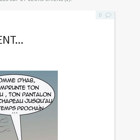
0
T...