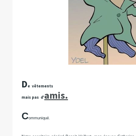
D
e
vêtements
amis.
mais pas
d'
C
ommuniqué.