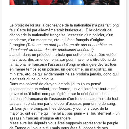
Le projet de loi sur la déchéance de la nationalité n’a pas fait long
feu. Cette loi par elle-même était burlesque !! Elle décidait de
déchoir de la nationalité française l’assassin d’un policier, d’un
gendarme, d’un magistrat, etc. s’il était français d’origine
étrangère
(Trois cas ce sont produit en dix ans et combien se
dérouleront au cours des dix prochaines années ?).
J’ai dit
dans un précédent article que cette loi devait être votée
mais avec des amendements car pour finalement être déchu de
la nationalité française l’assassin d’origine étrangère devrait tuer
en même temps et un policier, un gendarme, un magistrat, un
ministre, etc. ce qui évidemment ne se produira jamais, donc qu’il
s’agissait d’une loi ridicule.
Dans ma naïveté de citoyen lambda j’ai toujours pensé
qu’assassiner un enfant, une femme, un vieillard était tout aussi
grave et qu’il fallait non pas légiférer sur la déchéance de la
nationalité française de l’assassin d’un fonctionnaire mais de tout
assassin condamné par une cour d’assises pour crime de sang.
Eh bien je me trompais ! les députés, y compris ceux de la
majorité, ont estimé qu’il ne fallait pas punir
« si lourdement »
un
assassin français d’origine étrangère.
Messieurs les députés vous êtes supposés représenter le peuple
de France qui vous a élu mais vous êtes à l’opposé de ses