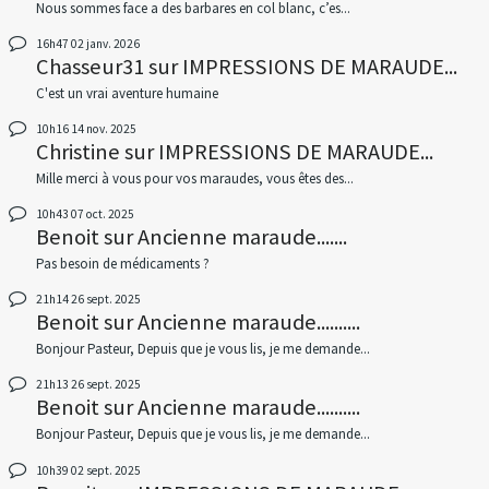
Nous sommes face a des barbares en col blanc, c’es...
16h47
02
janv. 2026
Chasseur31
sur
IMPRESSIONS DE MARAUDE...
C'est un vrai aventure humaine
10h16
14
nov. 2025
Christine
sur
IMPRESSIONS DE MARAUDE...
Mille merci à vous pour vos maraudes, vous êtes des...
10h43
07
oct. 2025
Benoit
sur
Ancienne maraude.......
Pas besoin de médicaments ?
21h14
26
sept. 2025
Benoit
sur
Ancienne maraude..........
Bonjour Pasteur, Depuis que je vous lis, je me demande...
21h13
26
sept. 2025
Benoit
sur
Ancienne maraude..........
Bonjour Pasteur, Depuis que je vous lis, je me demande...
10h39
02
sept. 2025