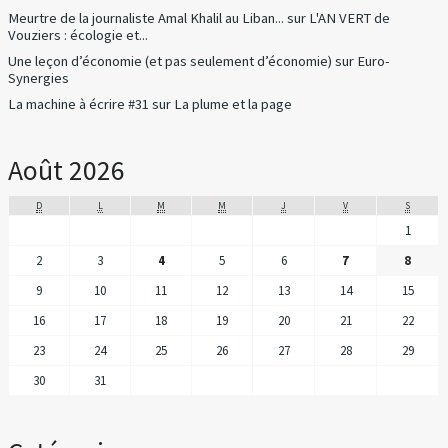
Meurtre de la journaliste Amal Khalil au Liban...
sur
L'AN VERT de
Vouziers : écologie et...
Une leçon d’économie (et pas seulement d’économie)
sur
Euro-
Synergies
La machine à écrire #31
sur
La plume et la page
Août 2026
D
L
M
M
J
V
S
1
2
3
4
5
6
7
8
9
10
11
12
13
14
15
16
17
18
19
20
21
22
23
24
25
26
27
28
29
30
31