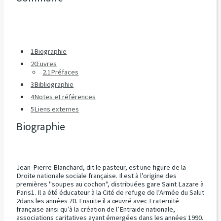
1
Biographie
2
Œuvres
2.1
Préfaces
3
Bibliographie
4
Notes et références
5
Liens externes
Biographie
Jean-Pierre Blanchard, dit le pasteur, est une figure de la
Droite nationale sociale française. Il est à l’origine des
premières "soupes au cochon", distribuées gare Saint Lazare à
Paris1. Il a été éducateur à la Cité de refuge de l’Armée du Salut
2dans les années 70. Ensuite il a œuvré avec Fraternité
française ainsi qu’à la création de l’Entraide nationale,
associations caritatives ayant émergées dans les années 1990.