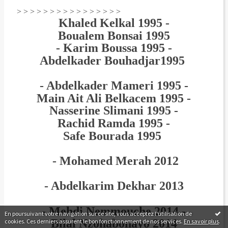
> > > > > > > > > > > > > > > >
Khaled Kelkal 1995 -
Boualem Bonsai 1995
- Karim Boussa 1995 -
Abdelkader Bouhadjar1995
- Abdelkader Mameri 1995 -
Main Ait Ali Belkacem 1995 -
Nasserine Slimani 1995 -
Rachid Ramda 1995 -
Safe Bourada 1995
- Mohamed Merah 2012
- Abdelkarim Dekhar 2013
- Mehdi Nemmouche 2014 -
En poursuivant votre navigation sur ce site, vous acceptez l'utilisation de
Bilal Nzohabonayo 2014
cookies. Ces derniers assurent le bon fonctionnement de nos services.
En savoir plus
.