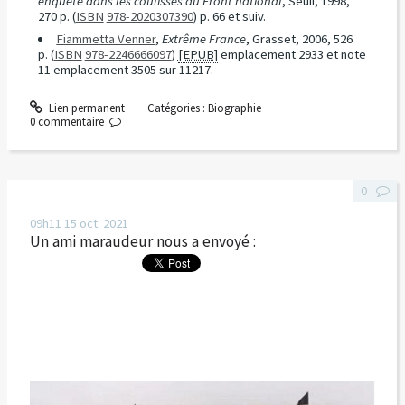
enquête dans les coulisses du Front national
, Seuil, 1998,
270 p.
(
ISBN
978-2020307390
)
p. 66 et suiv.
Fiammetta Venner
,
Extrême France
, Grasset, 2006, 526
p.
(
ISBN
978-2246666097
)
[EPUB]
emplacement 2933 et note
11 emplacement 3505 sur 11217.
Lien permanent
Catégories :
Biographie
0
commentaire
0
09h11
15
oct. 2021
Un ami maraudeur nous a envoyé :