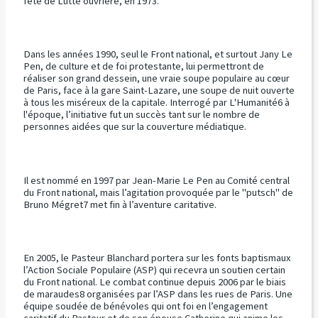
fête de Lutte ouvrière, en 1973.
Dans les années 1990, seul le Front national, et surtout Jany Le
Pen, de culture et de foi protestante, lui permettront de
réaliser son grand dessein, une vraie soupe populaire au cœur
de Paris, face à la gare Saint-Lazare, une soupe de nuit ouverte
à tous les miséreux de la capitale. Interrogé par L'Humanité6 à
l'époque, l’initiative fut un succès tant sur le nombre de
personnes aidées que sur la couverture médiatique.
Il est nommé en 1997 par Jean-Marie Le Pen au Comité central
du Front national, mais l’agitation provoquée par le "putsch" de
Bruno Mégret7 met fin à l’aventure caritative.
En 2005, le Pasteur Blanchard portera sur les fonts baptismaux
l’Action Sociale Populaire (ASP) qui recevra un soutien certain
du Front national. Le combat continue depuis 2006 par le biais
de maraudes8 organisées par l’ASP dans les rues de Paris. Une
équipe soudée de bénévoles qui ont foi en l’engagement