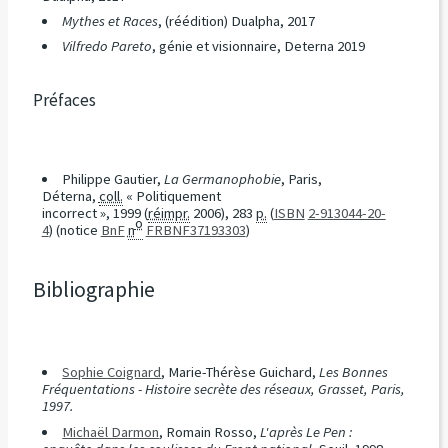
Mythes et Races
, (réédition) Dualpha, 2017
Vilfredo Pareto
, génie et visionnaire, Deterna 2019
Préfaces
Philippe Gautier,
La Germanophobie
, Paris,
Déterna,
coll.
« Politiquement
incorrect »,
1999
(
réimpr.
2006), 283
p.
(
ISBN
2-913044-20-
o
4
)
(notice
BnF
n
FRBNF37193303
)
Bibliographie
Sophie Coignard
, Marie-Thérèse Guichard,
Les Bonnes
Fréquentations - Histoire secrète des réseaux, Grasset, Paris,
1997.
Michaël Darmon
, Romain Rosso,
L'après Le Pen :