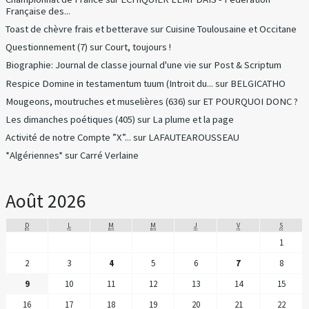
Française des...
Toast de chèvre frais et betterave
sur
Cuisine Toulousaine et Occitane
Questionnement (7)
sur
Court, toujours !
Biographie: Journal de classe journal d'une vie
sur
Post & Scriptum
Respice Domine in testamentum tuum (Introit du...
sur
BELGICATHO
Mougeons, moutruches et muselières (636)
sur
ET POURQUOI DONC ?
Les dimanches poétiques (405)
sur
La plume et la page
Activité de notre Compte ”X”...
sur
LAFAUTEAROUSSEAU
*Algériennes*
sur
Carré Verlaine
Août 2026
D
L
M
M
J
V
S
1
2
3
4
5
6
7
8
9
10
11
12
13
14
15
16
17
18
19
20
21
22