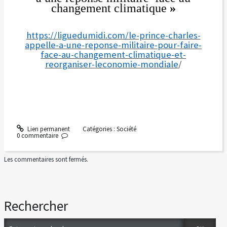
changement climatique
»
https://liguedumidi.com/le-prince-charles-
appelle-a-une-reponse-militaire-pour-faire-
face-au-changement-climatique-et-
reorganiser-leconomie-mondiale
/
Lien permanent
Catégories :
Société
0
commentaire
Les commentaires sont fermés.
Rechercher