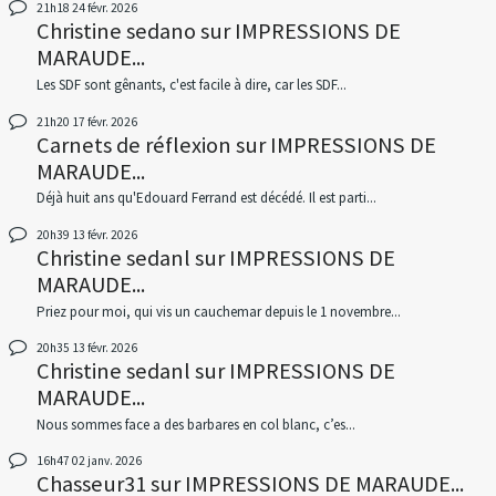
21h18
24
févr. 2026
Christine sedano
sur
IMPRESSIONS DE
MARAUDE...
Les SDF sont gênants, c'est facile à dire, car les SDF...
21h20
17
févr. 2026
Carnets de réflexion
sur
IMPRESSIONS DE
MARAUDE...
Déjà huit ans qu'Edouard Ferrand est décédé. Il est parti...
20h39
13
févr. 2026
Christine sedanl
sur
IMPRESSIONS DE
MARAUDE...
Priez pour moi, qui vis un cauchemar depuis le 1 novembre...
20h35
13
févr. 2026
Christine sedanl
sur
IMPRESSIONS DE
MARAUDE...
Nous sommes face a des barbares en col blanc, c’es...
16h47
02
janv. 2026
Chasseur31
sur
IMPRESSIONS DE MARAUDE...