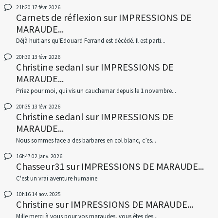
21h20
17
févr. 2026
Carnets de réflexion
sur
IMPRESSIONS DE
MARAUDE...
Déjà huit ans qu'Edouard Ferrand est décédé. Il est parti...
20h39
13
févr. 2026
Christine sedanl
sur
IMPRESSIONS DE
MARAUDE...
Priez pour moi, qui vis un cauchemar depuis le 1 novembre...
20h35
13
févr. 2026
Christine sedanl
sur
IMPRESSIONS DE
MARAUDE...
Nous sommes face a des barbares en col blanc, c’es...
16h47
02
janv. 2026
Chasseur31
sur
IMPRESSIONS DE MARAUDE...
C'est un vrai aventure humaine
10h16
14
nov. 2025
Christine
sur
IMPRESSIONS DE MARAUDE...
Mille merci à vous pour vos maraudes, vous êtes des...