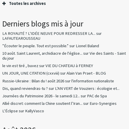
Toutes les archives
Derniers blogs mis à jour
LA ROYAUTÉ ? L'IDÉE NEUVE POUR REDRESSER LA...
sur
LAFAUTEAROUSSEAU
”Écouter le peuple. Tout est possible.”
sur
Lionel Baland
10 août. Saint Laurent, archidiacre de l'église...
sur
Vie des Saints - Saint
du jour
le vin est tiré , buvez
sur
VIE DU CHATEAU à FERNEY
UN JOUR, UNE CITATION (cxxviii)
sur
Alain Van Praet - BLOG
Russie-Ukraine : Bilan du ! août 2026
sur
l'information nationaliste
Dis, quand reviendras-tu ?
sur
L'AN VERT de Vouziers : écologie et...
Journées du Patrimoine 2026 - le samedi 12...
sur
PAC de Spa
Allié discret: comment la Chine soutient l’Iran...
sur
Euro-Synergies
L'Éclipse
sur
KallyVasco