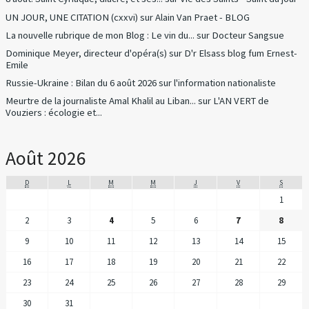
UN JOUR, UNE CITATION (cxxvi)
sur
Alain Van Praet - BLOG
La nouvelle rubrique de mon Blog : Le vin du...
sur
Docteur Sangsue
Dominique Meyer, directeur d'opéra(s)
sur
D'r Elsass blog fum Ernest-
Emile
Russie-Ukraine : Bilan du 6 août 2026
sur
l'information nationaliste
Meurtre de la journaliste Amal Khalil au Liban...
sur
L'AN VERT de
Vouziers : écologie et...
Août 2026
D
L
M
M
J
V
S
1
2
3
4
5
6
7
8
9
10
11
12
13
14
15
16
17
18
19
20
21
22
23
24
25
26
27
28
29
30
31