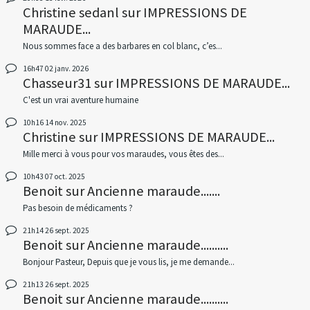
Christine sedanl
sur
IMPRESSIONS DE
MARAUDE...
Nous sommes face a des barbares en col blanc, c’es...
16h47
02
janv. 2026
Chasseur31
sur
IMPRESSIONS DE MARAUDE...
C'est un vrai aventure humaine
10h16
14
nov. 2025
Christine
sur
IMPRESSIONS DE MARAUDE...
Mille merci à vous pour vos maraudes, vous êtes des...
10h43
07
oct. 2025
Benoit
sur
Ancienne maraude.......
Pas besoin de médicaments ?
21h14
26
sept. 2025
Benoit
sur
Ancienne maraude..........
Bonjour Pasteur, Depuis que je vous lis, je me demande...
21h13
26
sept. 2025
Benoit
sur
Ancienne maraude..........