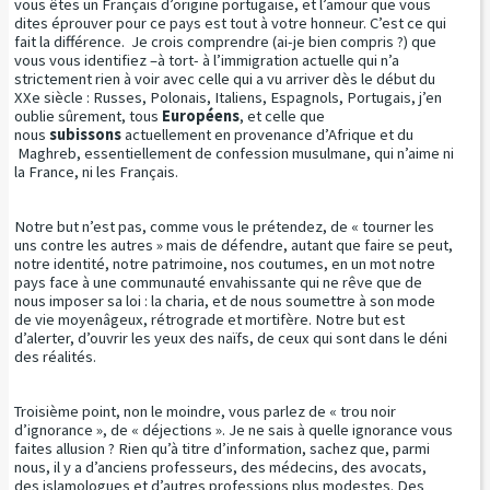
vous êtes un Français d’origine portugaise, et l’amour que vous
dites éprouver pour ce pays est tout à votre honneur. C’est ce qui
fait la différence. Je crois comprendre (ai-je bien compris ?) que
vous vous identifiez –à tort- à l’immigration actuelle qui n’a
strictement rien à voir avec celle qui a vu arriver dès le début du
XXe siècle : Russes, Polonais, Italiens, Espagnols, Portugais, j’en
oublie sûrement, tous
Européens
, et celle que
nous
subissons
actuellement en provenance d’Afrique et du
Maghreb, essentiellement de confession musulmane, qui n’aime ni
la France, ni les Français.
Notre but n’est pas, comme vous le prétendez, de « tourner les
uns contre les autres » mais de défendre, autant que faire se peut,
notre identité, notre patrimoine, nos coutumes, en un mot notre
pays face à une communauté envahissante qui ne rêve que de
nous imposer sa loi : la charia, et de nous soumettre à son mode
de vie moyenâgeux, rétrograde et mortifère. Notre but est
d’alerter, d’ouvrir les yeux des naïfs, de ceux qui sont dans le déni
des réalités.
Troisième point, non le moindre, vous parlez de « trou noir
d’ignorance », de « déjections ». Je ne sais à quelle ignorance vous
faites allusion ? Rien qu’à titre d’information, sachez que, parmi
nous, il y a d’anciens professeurs, des médecins, des avocats,
des islamologues et d’autres professions plus modestes. Des