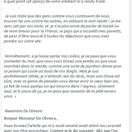
à quel point cet aperçu de votre intellect m’a rendu triste.
Je suis triste que des gens comme vous continuent de nous
tourner les uns contre les autres, en utilisant le mot laïcité ! Je me
sens sali par vos mots, et je n’ai plus envie de parler de laïcité ou
de mon amour pour la France, ce pays qui a accueilli mes parents,
de peur d’être associé à toutes les déjections que vous osez
pondre sur votre site.
Honnêtement, si je laisse parler ma colère, je ne peux que vous
souhaiter du mal, que vous vous brisiez une jambe ou que vous
marchiez dans la merde, comme une sorte de punition divine pour
ce poison qui coule au bout de vos doigts. Mais je suis
parfaitement athée, je n’attends rien du divin, mais une chose est
sûre, avec ce genre de pensées vous devez avoir le cœur bien sec,
ça fait de vous quelqu’un qui mourra dans l’aigreur, sûrement
seul, et à cause de ça, je ne peux que ressentir de la pitié envers
vous. »
Alexandre De Oliveira
Bonjour Monsieur De Oliveira,
Vous écrivez l’article
qui m’y avait amené avait attiré ma curiosité
avec son titre accrocheur.
Comme je le dis souvent : dès que l’on