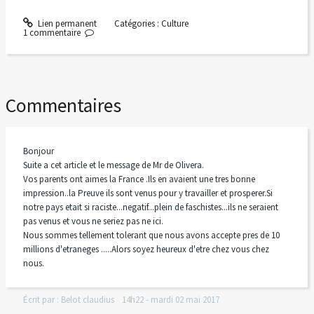
Lien permanent
Catégories :
Culture
1
commentaire
Commentaires
Bonjour
Suite a cet article et le message de Mr de Olivera.
Vos parents ont aimes la France .Ils en avaient une tres bonne
impression..la Preuve ils sont venus pour y travailler et prosperer.Si
notre pays etait si raciste...negatif...plein de faschistes...ils ne seraient
pas venus et vous ne seriez pas ne ici.
Nous sommes tellement tolerant que nous avons accepte pres de 10
millions d'etraneges .....Alors soyez heureux d'etre chez vous chez
nous.
Écrit par :
Belot claudius
14h22
-
mardi 02
mai 2017