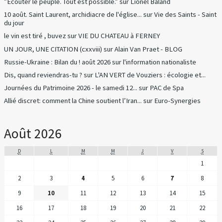
”Écouter le peuple. Tout est possible.”
sur
Lionel Baland
10 août. Saint Laurent, archidiacre de l'église...
sur
Vie des Saints - Saint
du jour
le vin est tiré , buvez
sur
VIE DU CHATEAU à FERNEY
UN JOUR, UNE CITATION (cxxviii)
sur
Alain Van Praet - BLOG
Russie-Ukraine : Bilan du ! août 2026
sur
l'information nationaliste
Dis, quand reviendras-tu ?
sur
L'AN VERT de Vouziers : écologie et...
Journées du Patrimoine 2026 - le samedi 12...
sur
PAC de Spa
Allié discret: comment la Chine soutient l’Iran...
sur
Euro-Synergies
Août 2026
D
L
M
M
J
V
S
1
2
3
4
5
6
7
8
9
10
11
12
13
14
15
16
17
18
19
20
21
22