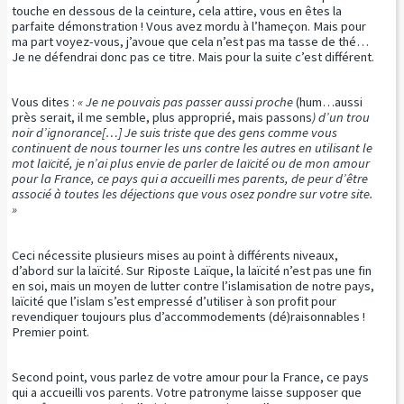
touche en dessous de la ceinture, cela attire, vous en êtes la
parfaite démonstration ! Vous avez mordu à l’hameçon. Mais pour
ma part voyez-vous, j’avoue que cela n’est pas ma tasse de thé…
Je ne défendrai donc pas ce titre. Mais pour la suite c’est différent.
Vous dites :
«
Je ne pouvais pas passer aussi proche
(hum…aussi
près serait, il me semble, plus approprié, mais passons
) d’un trou
noir d’ignorance[…] Je suis triste que des gens comme vous
continuent de nous tourner les uns contre les autres en utilisant le
mot laïcité, je n’ai plus envie de parler de laïcité ou de mon amour
pour la France, ce pays qui a accueilli mes parents, de peur d’être
associé à toutes les déjections que vous osez pondre sur votre site.
»
Ceci nécessite plusieurs mises au point à différents niveaux,
d’abord sur la laïcité. Sur Riposte Laïque, la laïcité n’est pas une fin
en soi, mais un moyen de lutter contre l’islamisation de notre pays,
laïcité que l’islam s’est empressé d’utiliser à son profit pour
revendiquer toujours plus d’accommodements (dé)raisonnables !
Premier point.
Second point, vous parlez de votre amour pour la France, ce pays
qui a accueilli vos parents. Votre patronyme laisse supposer que