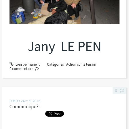
Jany LE PEN
Lien permanent
Catégories :
Action sur le terrain
0
commentaire
0
09h09
24
mai 2016
Communiqué :