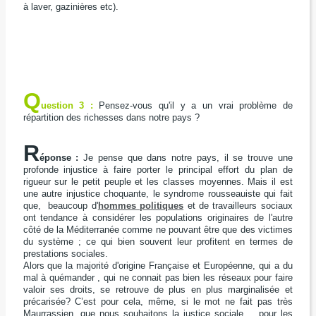
à laver, gazinières etc).
Q
uestion 3 :
Pensez-vous qu'il y a un vrai problème de
répartition des richesses dans notre pays ?
R
éponse :
Je pense que dans notre pays, il se trouve une
profonde injustice à faire porter le principal effort du plan de
rigueur sur le petit peuple et les classes moyennes. Mais il est
une autre injustice choquante, le syndrome rousseauiste qui fait
que, beaucoup d'
hommes politiques
et de travailleurs sociaux
ont tendance à considérer les populations originaires de l'autre
côté de la Méditerranée comme ne pouvant être que des victimes
du système ; ce qui bien souvent leur profitent en termes de
prestations sociales.
Alors que la majorité d'origine Française et Européenne, qui a du
mal à quémander , qui ne connait pas bien les réseaux pour faire
valoir ses droits, se retrouve de plus en plus marginalisée et
précarisée? C’est pour cela, même, si le mot ne fait pas très
Maurrassien, que nous souhaitons la justice sociale.... pour les