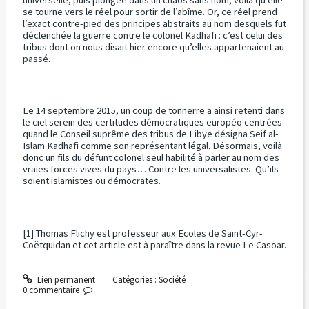
universelle, puis plongée dans un chaos sans nom, voilà qu’elle
se tourne vers le réel pour sortir de l’abîme. Or, ce réel prend
l’exact contre-pied des principes abstraits au nom desquels fut
déclenchée la guerre contre le colonel Kadhafi : c’est celui des
tribus dont on nous disait hier encore qu’elles appartenaient au
passé.
Le 14 septembre 2015, un coup de tonnerre a ainsi retenti dans
le ciel serein des certitudes démocratiques européo centrées
quand le Conseil suprême des tribus de Libye désigna Seif al-
Islam Kadhafi comme son représentant légal. Désormais, voilà
donc un fils du défunt colonel seul habilité à parler au nom des
vraies forces vives du pays… Contre les universalistes. Qu’ils
soient islamistes ou démocrates.
[1] Thomas Flichy est professeur aux Ecoles de Saint-Cyr-
Coëtquidan et cet article est à paraître dans la revue Le Casoar.
Lien permanent
Catégories :
Société
0
commentaire