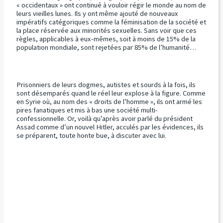
« occidentaux » ont continué à vouloir régir le monde au nom de
leurs vieilles lunes. Ils y ont même ajouté de nouveaux
impératifs catégoriques comme la féminisation de la société et
la place réservée aux minorités sexuelles. Sans voir que ces
règles, applicables à eux-mêmes, soit à moins de 15% de la
population mondiale, sont rejetées par 85% de l’humanité…
Prisonniers de leurs dogmes, autistes et sourds à la fois, ils
sont désemparés quand le réel leur explose à la figure. Comme
en Syrie où, au nom des « droits de l’homme », ils ont armé les
pires fanatiques et mis à bas une société multi-
confessionnelle. Or, voilà qu’après avoir parlé du président
Assad comme d’un nouvel Hitler, acculés par les évidences, ils
se préparent, toute honte bue, à discuter avec lui.