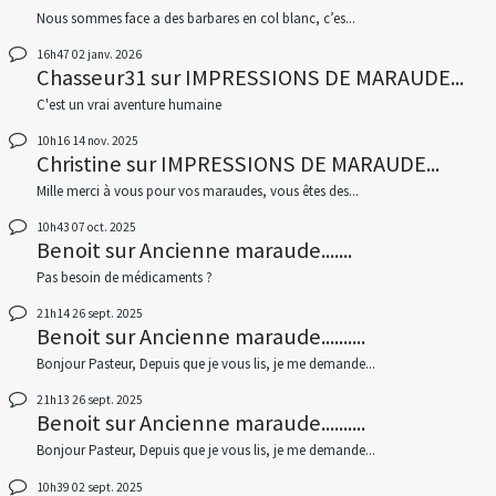
Nous sommes face a des barbares en col blanc, c’es...
16h47
02
janv. 2026
Chasseur31
sur
IMPRESSIONS DE MARAUDE...
C'est un vrai aventure humaine
10h16
14
nov. 2025
Christine
sur
IMPRESSIONS DE MARAUDE...
Mille merci à vous pour vos maraudes, vous êtes des...
10h43
07
oct. 2025
Benoit
sur
Ancienne maraude.......
Pas besoin de médicaments ?
21h14
26
sept. 2025
Benoit
sur
Ancienne maraude..........
Bonjour Pasteur, Depuis que je vous lis, je me demande...
21h13
26
sept. 2025
Benoit
sur
Ancienne maraude..........
Bonjour Pasteur, Depuis que je vous lis, je me demande...
10h39
02
sept. 2025