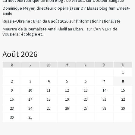
La nouvelle rubrique de mon Blog : Le vin du...
sur
Docteur Sangsue
Dominique Meyer, directeur d'opéra(s)
sur
D'r Elsass blog fum Ernest-
Emile
Russie-Ukraine : Bilan du 6 août 2026
sur
l'information nationaliste
Meurtre de la journaliste Amal Khalil au Liban...
sur
L'AN VERT de
Vouziers : écologie et...
Août 2026
D
L
M
M
J
V
S
1
2
3
4
5
6
7
8
9
10
11
12
13
14
15
16
17
18
19
20
21
22
23
24
25
26
27
28
29
30
31