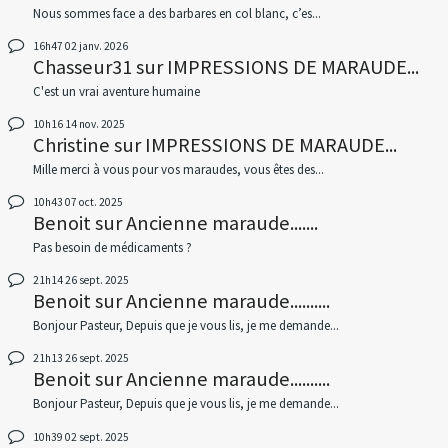
Nous sommes face a des barbares en col blanc, c’es...
16h47
02
janv. 2026
Chasseur31
sur
IMPRESSIONS DE MARAUDE...
C'est un vrai aventure humaine
10h16
14
nov. 2025
Christine
sur
IMPRESSIONS DE MARAUDE...
Mille merci à vous pour vos maraudes, vous êtes des...
10h43
07
oct. 2025
Benoit
sur
Ancienne maraude.......
Pas besoin de médicaments ?
21h14
26
sept. 2025
Benoit
sur
Ancienne maraude..........
Bonjour Pasteur, Depuis que je vous lis, je me demande...
21h13
26
sept. 2025
Benoit
sur
Ancienne maraude..........
Bonjour Pasteur, Depuis que je vous lis, je me demande...
10h39
02
sept. 2025