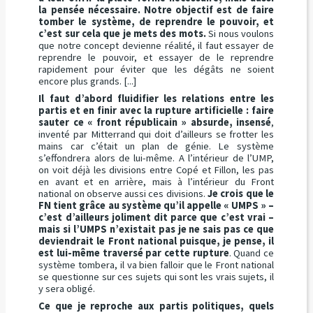
la pensée nécessaire. Notre objectif est de faire
tomber le système, de reprendre le pouvoir, et
c’est sur cela que je mets des mots.
Si nous voulons
que notre concept devienne réalité, il faut essayer de
reprendre le pouvoir, et essayer de le reprendre
rapidement pour éviter que les dégâts ne soient
encore plus grands. [...]
Il faut d’abord fluidifier les relations entre les
partis et en finir avec la rupture artificielle : faire
sauter ce « front républicain » absurde, insensé
,
inventé par Mitterrand qui doit d’ailleurs se frotter les
mains car c’était un plan de génie. Le système
s’effondrera alors de lui-même. A l’intérieur de l’UMP,
on voit déjà les divisions entre Copé et Fillon, les pas
en avant et en arrière, mais à l’intérieur du Front
national on observe aussi ces divisions.
Je crois que le
FN tient grâce au système qu’il appelle « UMPS » –
c’est d’ailleurs joliment dit parce que c’est vrai –
mais si l’UMPS n’existait pas je ne sais pas ce que
deviendrait le Front national puisque, je pense, il
est lui-même traversé par cette rupture
. Quand ce
système tombera, il va bien falloir que le Front national
se questionne sur ces sujets qui sont les vrais sujets, il
y sera obligé.
Ce que je reproche aux partis politiques, quels