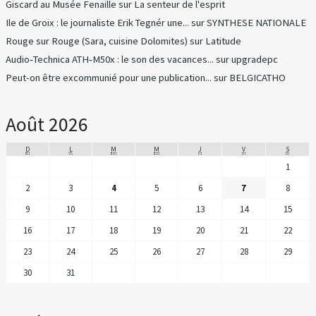
Giscard au Musée Fenaille
sur
La senteur de l'esprit
Ile de Groix : le journaliste Erik Tegnér une...
sur
SYNTHESE NATIONALE
Rouge sur Rouge (Sara, cuisine Dolomites)
sur
Latitude
Audio‑Technica ATH‑M50x : le son des vacances...
sur
upgradepc
Peut-on être excommunié pour une publication...
sur
BELGICATHO
Août 2026
D
L
M
M
J
V
S
1
2
3
4
5
6
7
8
9
10
11
12
13
14
15
16
17
18
19
20
21
22
23
24
25
26
27
28
29
30
31