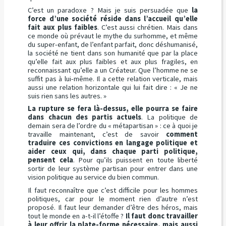
C’est un paradoxe ? Mais je suis persuadée que
la
force d’une société réside dans l’accueil qu’elle
fait aux plus faibles
. C’est aussi chrétien. Mais dans
ce monde où prévaut le mythe du surhomme, et même
du super-enfant, de l’enfant parfait, donc déshumanisé,
la société ne tient dans son humanité que par la place
qu’elle fait aux plus faibles et aux plus fragiles, en
reconnaissant qu’elle a un Créateur. Que l’homme ne se
suffit pas à lui-même. Il a cette relation verticale, mais
aussi une relation horizontale qui lui fait dire : « Je ne
suis rien sans les autres. »
La rupture se fera là-dessus, elle pourra se faire
dans chacun des partis actuels
. La politique de
demain sera de l’ordre du « métapartisan » : ce à quoi je
travaille maintenant, c’est de savoir
comment
traduire ces convictions en langage politique et
aider ceux qui, dans chaque parti politique,
pensent cela
. Pour qu’ils puissent en toute liberté
sortir de leur système partisan pour entrer dans une
vision politique au service du bien commun.
Il faut reconnaître que c’est difficile pour les hommes
politiques, car pour le moment rien d’autre n’est
proposé. Il faut leur demander d’être des héros, mais
tout le monde en a-t-il l’étoffe ?
Il faut donc travailler
à leur offrir la plate-forme nécessaire, mais aussi