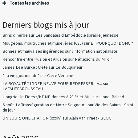
Toutes les archives
Derniers blogs mis à jour
Brins d’herbe
sur
Les Sandales d'Empédocle librairie jeunesse
Mougeons, moutruches et muselières (635)
sur
ET POURQUOI DONC ?
Bonnes et mauvaises ingérences
sur
l'information nationaliste
Rencontre entre Illusion et Allusion
sur
Réflexions du Miroir
James Lee Burke : Clete
sur
Le Bouquineur
*La vie gourmande*
sur
Carré Verlaine
LA ROYAUTÉ ? L'IDÉE NEUVE POUR REDRESSER LA...
sur
LAFAUTEAROUSSEAU
Hongrie : le Fidesz/KDNP donnés à 23 % et Mi...
sur
Lionel Baland
6 août. La Transfiguration de Notre Seigneur...
sur
Vie des Saints - Saint
du jour
UN JOUR, UNE CITATION (cxxiv)
sur
Alain Van Praet - BLOG