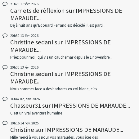
21h20
17
févr. 2026
Carnets de réflexion
sur
IMPRESSIONS DE
MARAUDE...
Déjà huit ans qu'Edouard Ferrand est décédé. Il est parti...
20h39
13
févr. 2026
Christine sedanl
sur
IMPRESSIONS DE
MARAUDE...
Priez pour moi, qui vis un cauchemar depuis le 1 novembre...
20h35
13
févr. 2026
Christine sedanl
sur
IMPRESSIONS DE
MARAUDE...
Nous sommes face a des barbares en col blanc, c’es...
16h47
02
janv. 2026
Chasseur31
sur
IMPRESSIONS DE MARAUDE...
C'est un vrai aventure humaine
10h16
14
nov. 2025
Christine
sur
IMPRESSIONS DE MARAUDE...
Mille merci à vous pour vos maraudes, vous êtes des...