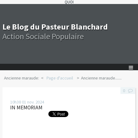
QUOI
Le Blog du Pasteur Blanchard
Action Sociale Populaire
Ancienne maraude:
Page d'accueil
Ancienne maraude.......
0
10h38
01
nov. 2024
IN MEMORIAM