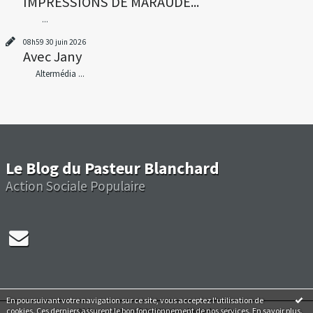
IMPRESSIONS DE MARAUDE...
...
08h59
30
juin 2026
Avec Jany
Altermédia ...
Le Blog du Pasteur Blanchard
Action Sociale Populaire
En poursuivant votre navigation sur ce site, vous acceptez l'utilisation de
cookies. Ces derniers assurent le bon fonctionnement de nos services.
En savoir plus
.
Déclarer un contenu illicite
|
Mentions légales de ce blog