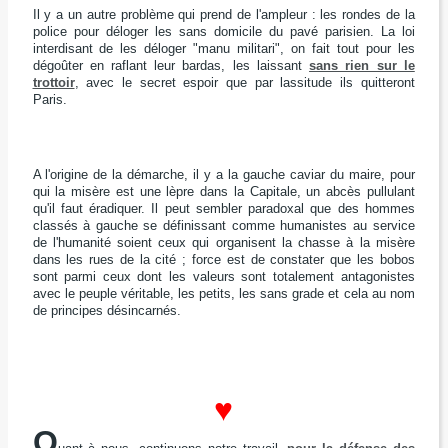
Il y a un autre problème qui prend de l'ampleur :
les rondes de la
police pour déloger les sans domicile du pavé parisien.
La loi
interdisant de les déloger "manu militari",
on fait tout pour les
dégoûter en raflant leur bardas,
les laissant
sans rien sur le
trottoir
,
avec le secret espoir que par lassitude ils quitteront
Paris.
A l'origine de la démarche, il y a la gauche caviar du maire,
pour
qui la misère est une lèpre dans la Capitale,
un abcès pullulant
qu'il faut éradiquer.
Il peut sembler paradoxal que des hommes
classés à gauche
se définissant comme humanistes au service
de l'humanité
soient ceux qui organisent la chasse à la misère
dans les rues de la cité ;
force est de constater que les bobos
sont parmi ceux
dont les valeurs sont totalement antagonistes
avec le peuple véritable,
les petits, les sans grade et cela au nom
de principes désincarnés.
♥
Q