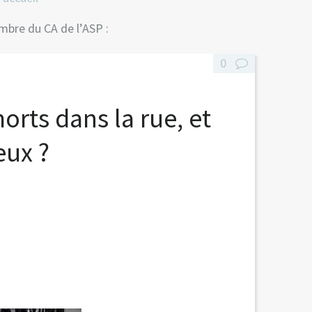
bre du CA de l’ASP :
0
orts dans la rue, et
eux ?