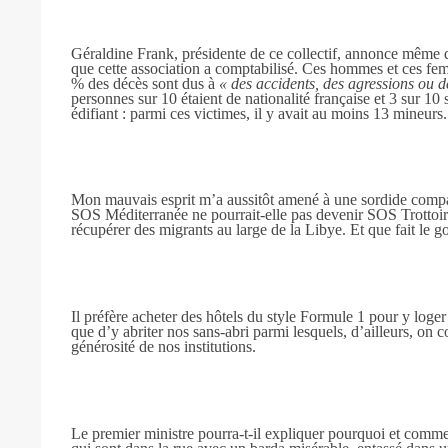
Géraldine Frank, présidente de ce collectif, annonce même que
que cette association a comptabilisé. Ces hommes et ces fem
% des décès sont dus à
« des accidents, des agressions ou d
personnes sur 10 étaient de nationalité française et 3 sur 10
édifiant : parmi ces victimes, il y avait au moins 13 mineurs.
Mon mauvais esprit m’a aussitôt amené à une sordide com
SOS Méditerranée ne pourrait-elle pas devenir SOS Trottoir
récupérer des migrants au large de la Libye. Et que fait le 
Il préfère acheter des hôtels du style Formule 1 pour y loger
que d’y abriter nos sans-abri parmi lesquels, d’ailleurs, on
générosité de nos institutions.
Le premier ministre pourra-t-il expliquer pourquoi et comm