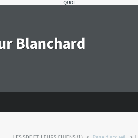
QUOI
eur Blanchard
LES SDF ET LEURS CHIENS (1).
Page d'accueil
L