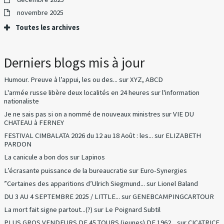
novembre 2025
Toutes les archives
Derniers blogs mis à jour
Humour. Preuve à l’appui, les ou des...
sur
XYZ, ABCD
L'armée russe libère deux localités en 24 heures
sur
l'information
nationaliste
Je ne sais pas si on a nommé de nouveaux ministres
sur
VIE DU
CHATEAU à FERNEY
FESTIVAL CIMBALATA 2026 du 12 au 18 Août : les...
sur
ELIZABETH
PARDON
La canicule a bon dos
sur
Lapinos
L’écrasante puissance de la bureaucratie
sur
Euro-Synergies
”Certaines des apparitions d’Ulrich Siegmund...
sur
Lionel Baland
DU 3 AU 4 SEPTEMBRE 2025 / LITTLE...
sur
GENEBCAMPINGCARTOUR
La mort fait signe partout...(?)
sur
Le Poignard Subtil
PLUS GROS VENDEURS DE 45 TOURS (jeunes) DE 1962...
sur
CICATRICE