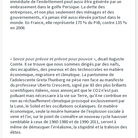
immédiate de l’endettement peut aussi être générée par un
embrasement dans le golfe Persique. La dette des
entreprises, et non plus seulement des ménages et des
gouvernements, n’a jamais été aussi élevée partout dans le
monde. En France, elle représente 175 % du PIB, contre 135 %
en 2008.
« Savoir pour prévoir et prévoir pour pouvoir »
, disait Auguste
Comte. Il se trouve que nous sommes dirigés par des naïfs,
des incapables, des peureux et des technocrates en matière
économique, migratoire et climatique. La pantomime de
l’adolescente Greta Thunberg ne pèse rien face au manifeste
du professeur Uberto Crescenti, signé par 83 des plus brillants
scientifiques italiens, nous annonçant que le CO2 n’est pas
polluant mais nécessaire à la vie sur Terre, qu’il ne contribue en
rien au réchauffement climatique provoqué exclusivement par
la Lune, le Soleil et les oscillations océaniques. En matière
économique, seule la misère humaine de l’explosion sociale à
venir et l’or, sur le point de connaître un nouveau cycle haussier
semblable à ceux de 1960-1980 et de 1990-2011, seront à
même de démasquer l’irréalisme, la stupidité et la trahison des
élites.