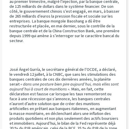
au premier trimestre, malgré l’injection, par la banque centrale,
de 125 milliards de dollars dans le système financier. De son
côté, le gouvernement chinois s’est engagé, en mars, à baisser
de 265 milliards d’euros la pression fiscale et sociale sur les
entreprises. La banque mongole Baoshang a dû être
restructurée et placée, en mai dernier, sous le contrôle de la
banque centrale et de la China Construction Bank, une première
depuis 1999 qui amène à s’interroger sur le caractère bancal du
secteur.
José Ángel Gurría, le secrétaire général de l’OCDE, a déclaré,
le vendredi 12 juillet, à la CNBC, que sans les stimulations des
banques centrales de ces dix dernières années, la planète
serait
« dans une posture bien pire aujourd’hui, mais elles sont
aujourd’hui à court de munitions »
. Mais, en fait, cette
déclaration est fausse car lorsque les taux remonteront ou
face à une récession qui s’annonce, les banques centrales
n’auront d’autre solution que de créer des munitions
artificielles en prêtant aux banques italiennes, en augmentant
la masse monétaire, en déclenchant alors une inflation des
produits quotidiens et non plus seulement des actifs boursiers
et immobiliers. Aujourd’hui, le bilan de la Fed représente déjà
20 % du PIB américain, celui de la BCE, 35 % du PIB de la zone