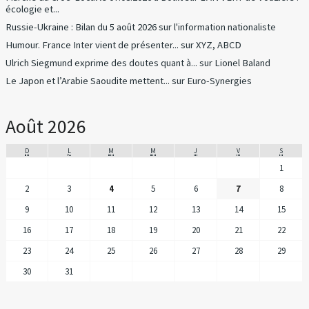
écologie et...
Russie-Ukraine : Bilan du 5 août 2026
sur
l'information nationaliste
Humour. France Inter vient de présenter...
sur
XYZ, ABCD
Ulrich Siegmund exprime des doutes quant à...
sur
Lionel Baland
Le Japon et l’Arabie Saoudite mettent...
sur
Euro-Synergies
Août 2026
D
L
M
M
J
V
S
1
2
3
4
5
6
7
8
9
10
11
12
13
14
15
16
17
18
19
20
21
22
23
24
25
26
27
28
29
30
31