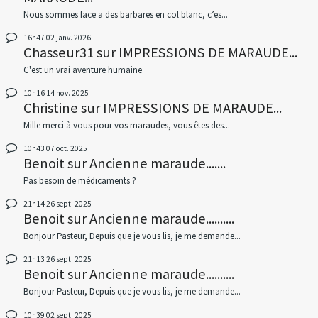
Nous sommes face a des barbares en col blanc, c’es...
16h47
02
janv. 2026
Chasseur31
sur
IMPRESSIONS DE MARAUDE...
C'est un vrai aventure humaine
10h16
14
nov. 2025
Christine
sur
IMPRESSIONS DE MARAUDE...
Mille merci à vous pour vos maraudes, vous êtes des...
10h43
07
oct. 2025
Benoit
sur
Ancienne maraude.......
Pas besoin de médicaments ?
21h14
26
sept. 2025
Benoit
sur
Ancienne maraude..........
Bonjour Pasteur, Depuis que je vous lis, je me demande...
21h13
26
sept. 2025
Benoit
sur
Ancienne maraude..........
Bonjour Pasteur, Depuis que je vous lis, je me demande...
10h39
02
sept. 2025