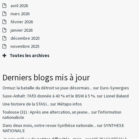
avril 2026
mars 2026
février 2026
janvier 2026
décembre 2025
novembre 2025
Toutes les archives
Derniers blogs mis à jour
Ormuz: la bataille du détroit se joue désormais...
sur
Euro-Synergies
Saxe-Anhalt : l'AfD donnée à 43 % et le BSW à 5 %.
sur
Lionel Baland
Une histoire de la STASI...
sur
Métapo infos
Toulouse (31) : Après une altercation, un jeune...
sur
l'information
nationaliste
Dans deux mois, notre revue Synthèse nationale...
sur
SYNTHESE
NATIONALE
Je sais qu'il y a de petites difficultés , mais...
sur
VIE DU CHATEAU à