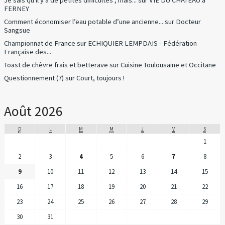
FERNEY
Comment économiser l’eau potable d’une ancienne...
sur
Docteur
Sangsue
Championnat de France
sur
ECHIQUIER LEMPDAIS - Fédération
Française des...
Toast de chèvre frais et betterave
sur
Cuisine Toulousaine et Occitane
Questionnement (7)
sur
Court, toujours !
Août 2026
D
L
M
M
J
V
S
1
2
3
4
5
6
7
8
9
10
11
12
13
14
15
16
17
18
19
20
21
22
23
24
25
26
27
28
29
30
31