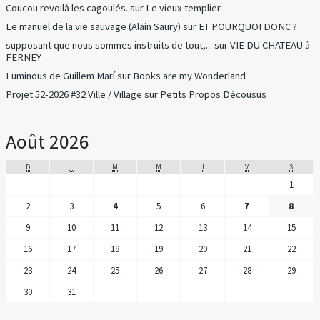
Coucou revoilà les cagoulés.
sur
Le vieux templier
Le manuel de la vie sauvage (Alain Saury)
sur
ET POURQUOI DONC ?
supposant que nous sommes instruits de tout,...
sur
VIE DU CHATEAU à
FERNEY
Luminous de Guillem Marí
sur
Books are my Wonderland
Projet 52-2026 #32 Ville / Village
sur
Petits Propos Décousus
Août 2026
D
L
M
M
J
V
S
1
2
3
4
5
6
7
8
9
10
11
12
13
14
15
16
17
18
19
20
21
22
23
24
25
26
27
28
29
30
31