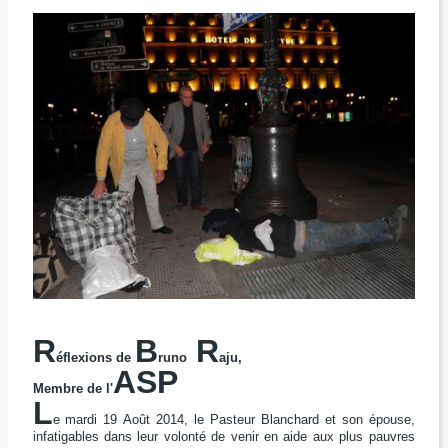
R
B
R
éflexions de
runo
aju,
ASP
Membre de l'
L
e mardi 19 Août 2014, le Pasteur Blanchard et son épouse,
infatigables dans leur volonté de venir en aide aux plus pauvres