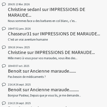
20h35
13
févr. 2026
Christine sedanl
sur
IMPRESSIONS DE
MARAUDE...
Nous sommes face a des barbares en col blanc, c’es...
16h47
02
janv. 2026
Chasseur31
sur
IMPRESSIONS DE MARAUDE...
C'est un vrai aventure humaine
10h16
14
nov. 2025
Christine
sur
IMPRESSIONS DE MARAUDE...
Mille merci à vous pour vos maraudes, vous êtes des...
10h43
07
oct. 2025
Benoit
sur
Ancienne maraude.......
Pas besoin de médicaments ?
21h14
26
sept. 2025
Benoit
sur
Ancienne maraude..........
Bonjour Pasteur, Depuis que je vous lis, je me demande...
21h13
26
sept. 2025