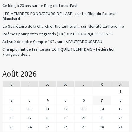
Ce blog à 20 ans
sur
Le Blog de Louis-Paul
LES MEMBRES FONDATEURS DE L'ASP...
sur
Le Blog du Pasteur
Blanchard
Le Secrétaire de la Church of the Lutheran...
sur
Identité Luthérienne
Poèmes pour petits et grands (338)
sur
ET POURQUOI DONC ?
Activité de notre Compte ”X”...
sur
LAFAUTEAROUSSEAU
Championnat de France
sur
ECHIQUIER LEMPDAIS - Fédération
Française des...
Août 2026
D
L
M
M
J
V
S
1
2
3
4
5
6
7
8
9
10
11
12
13
14
15
16
17
18
19
20
21
22
23
24
25
26
27
28
29