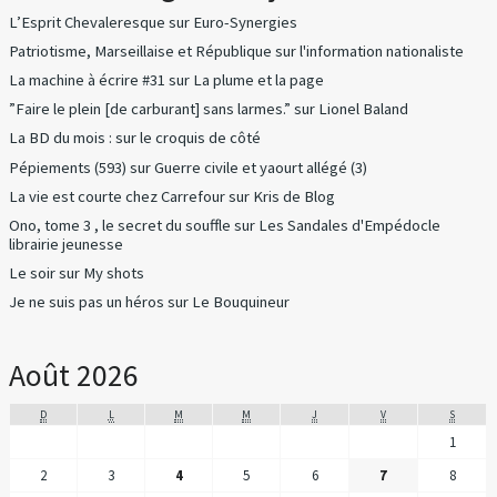
L’Esprit Chevaleresque
sur
Euro-Synergies
Patriotisme, Marseillaise et République
sur
l'information nationaliste
La machine à écrire #31
sur
La plume et la page
”Faire le plein [de carburant] sans larmes.”
sur
Lionel Baland
La BD du mois :
sur
le croquis de côté
Pépiements (593)
sur
Guerre civile et yaourt allégé (3)
La vie est courte chez Carrefour
sur
Kris de Blog
Ono, tome 3 , le secret du souffle
sur
Les Sandales d'Empédocle
librairie jeunesse
Le soir
sur
My shots
Je ne suis pas un héros
sur
Le Bouquineur
Août 2026
D
L
M
M
J
V
S
1
2
3
4
5
6
7
8