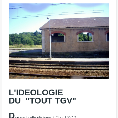
L'IDEOLOGIE
DU
"TOUT TGV"
D
'où vient cette idéologie du "tout TGV" ?