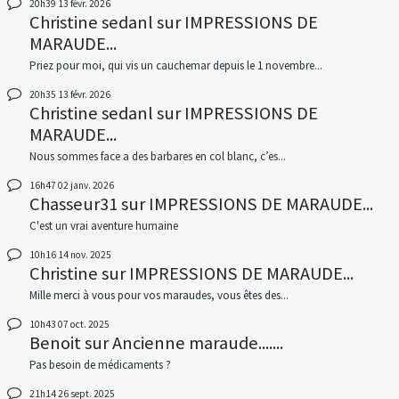
20h39
13
févr. 2026
Christine sedanl
sur
IMPRESSIONS DE
MARAUDE...
Priez pour moi, qui vis un cauchemar depuis le 1 novembre...
20h35
13
févr. 2026
Christine sedanl
sur
IMPRESSIONS DE
MARAUDE...
Nous sommes face a des barbares en col blanc, c’es...
16h47
02
janv. 2026
Chasseur31
sur
IMPRESSIONS DE MARAUDE...
C'est un vrai aventure humaine
10h16
14
nov. 2025
Christine
sur
IMPRESSIONS DE MARAUDE...
Mille merci à vous pour vos maraudes, vous êtes des...
10h43
07
oct. 2025
Benoit
sur
Ancienne maraude.......
Pas besoin de médicaments ?
21h14
26
sept. 2025