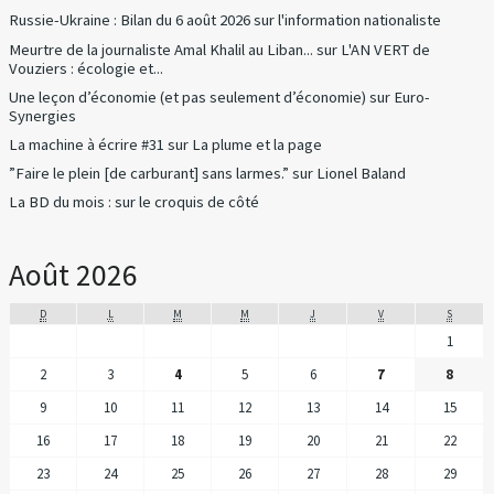
Russie-Ukraine : Bilan du 6 août 2026
sur
l'information nationaliste
Meurtre de la journaliste Amal Khalil au Liban...
sur
L'AN VERT de
Vouziers : écologie et...
Une leçon d’économie (et pas seulement d’économie)
sur
Euro-
Synergies
La machine à écrire #31
sur
La plume et la page
”Faire le plein [de carburant] sans larmes.”
sur
Lionel Baland
La BD du mois :
sur
le croquis de côté
Août 2026
D
L
M
M
J
V
S
1
2
3
4
5
6
7
8
9
10
11
12
13
14
15
16
17
18
19
20
21
22
23
24
25
26
27
28
29