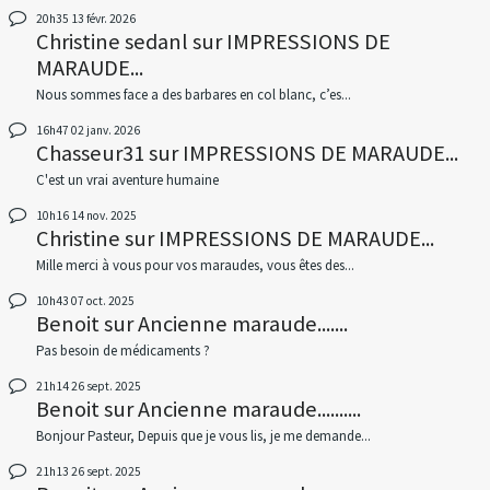
20h35
13
févr. 2026
Christine sedanl
sur
IMPRESSIONS DE
MARAUDE...
Nous sommes face a des barbares en col blanc, c’es...
16h47
02
janv. 2026
Chasseur31
sur
IMPRESSIONS DE MARAUDE...
C'est un vrai aventure humaine
10h16
14
nov. 2025
Christine
sur
IMPRESSIONS DE MARAUDE...
Mille merci à vous pour vos maraudes, vous êtes des...
10h43
07
oct. 2025
Benoit
sur
Ancienne maraude.......
Pas besoin de médicaments ?
21h14
26
sept. 2025
Benoit
sur
Ancienne maraude..........
Bonjour Pasteur, Depuis que je vous lis, je me demande...
21h13
26
sept. 2025