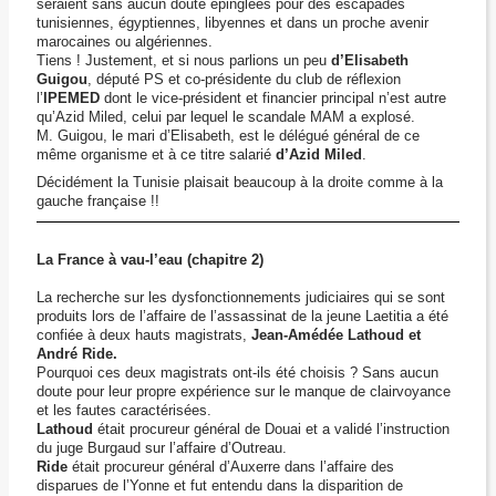
seraient sans aucun doute épinglées pour des escapades
tunisiennes, égyptiennes, libyennes et dans un proche avenir
marocaines ou algériennes.
Tiens ! Justement, et si nous parlions un peu
d’Elisabeth
Guigou
, député PS et co-présidente du club de réflexion
l’
IPEMED
dont le vice-président et financier principal n’est autre
qu’Azid Miled, celui par lequel le scandale MAM a explosé.
M. Guigou, le mari d’Elisabeth, est le délégué général de ce
même organisme et à ce titre salarié
d’Azid Miled
.
Décidément la Tunisie plaisait beaucoup à la droite comme à la
gauche française !!
La France à vau-l’eau
(chapitre 2)
La recherche sur les dysfonctionnements judiciaires qui se sont
produits lors de l’affaire de l’assassinat de la jeune Laetitia a été
confiée à deux hauts magistrats,
Jean-Amédée Lathoud et
André Ride.
Pourquoi ces deux magistrats ont-ils été choisis ? Sans aucun
doute pour leur propre expérience sur le manque de clairvoyance
et les fautes caractérisées.
Lathoud
était procureur général de Douai et a validé l’instruction
du juge Burgaud sur l’affaire d’Outreau.
Ride
était procureur général d’Auxerre dans l’affaire des
disparues de l’Yonne et fut entendu dans la disparition de