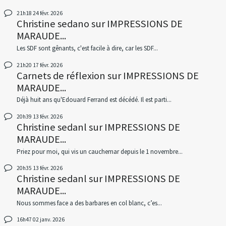
21h18
24
févr. 2026
Christine sedano
sur
IMPRESSIONS DE
MARAUDE...
Les SDF sont gênants, c'est facile à dire, car les SDF...
21h20
17
févr. 2026
Carnets de réflexion
sur
IMPRESSIONS DE
MARAUDE...
Déjà huit ans qu'Edouard Ferrand est décédé. Il est parti...
20h39
13
févr. 2026
Christine sedanl
sur
IMPRESSIONS DE
MARAUDE...
Priez pour moi, qui vis un cauchemar depuis le 1 novembre...
20h35
13
févr. 2026
Christine sedanl
sur
IMPRESSIONS DE
MARAUDE...
Nous sommes face a des barbares en col blanc, c’es...
16h47
02
janv. 2026