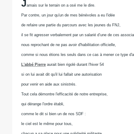
J
amais sur le terrain on a osé me le dire.
Par contre, un jour qu'un de mes bénévoles a eu l'idée
de refaire une partie du parcours avec les jeunes du FNJ,
il se fit agresser verbalement par un salarié d’une de ces associa
nous reprochant de ne pas avoir d'habilitation officielle,
comme si nous étions les seuls dans ce cas à mener ce type d'a
L'abbé Pierre
aurait bien rigolé durant l'hiver 54
si on lui avait dit qu'il lui fallait une autorisation
pour venir en aide aux sinistrés.
Tout cela démontre l'efficacité de notre entreprise,
qui dérange l'ordre établi,
comme le dit si bien un de nos SDF :
le ciel est le même pour tous,
chacun a sa place pour une solidarité militante.