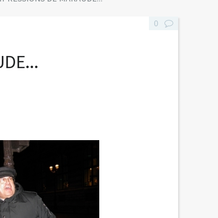
0
DE...