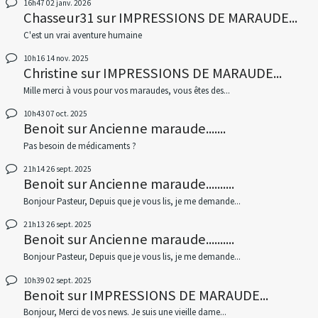
16h47
02
janv. 2026
Chasseur31
sur
IMPRESSIONS DE MARAUDE...
C'est un vrai aventure humaine
10h16
14
nov. 2025
Christine
sur
IMPRESSIONS DE MARAUDE...
Mille merci à vous pour vos maraudes, vous êtes des...
10h43
07
oct. 2025
Benoit
sur
Ancienne maraude.......
Pas besoin de médicaments ?
21h14
26
sept. 2025
Benoit
sur
Ancienne maraude..........
Bonjour Pasteur, Depuis que je vous lis, je me demande...
21h13
26
sept. 2025
Benoit
sur
Ancienne maraude..........
Bonjour Pasteur, Depuis que je vous lis, je me demande...
10h39
02
sept. 2025
Benoit
sur
IMPRESSIONS DE MARAUDE...
Bonjour, Merci de vos news. Je suis une vieille dame...