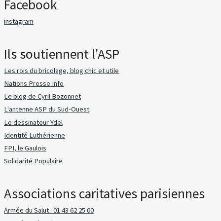
Facebook
instagram
Ils soutiennent l'ASP
Les rois du bricolage, blog chic et utile
Nations Presse Info
Le blog de Cyril Bozonnet
L'antenne ASP du Sud-Ouest
Le dessinateur Ydel
Identité Luthérienne
FPI, le Gaulois
Solidarité Populaire
Associations caritatives parisiennes
Armée du Salut : 01 43 62 25 00