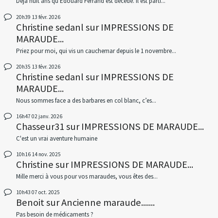
Déjà huit ans qu'Edouard Ferrand est décédé. Il est parti...
20h39
13
févr. 2026
Christine sedanl
sur
IMPRESSIONS DE
MARAUDE...
Priez pour moi, qui vis un cauchemar depuis le 1 novembre...
20h35
13
févr. 2026
Christine sedanl
sur
IMPRESSIONS DE
MARAUDE...
Nous sommes face a des barbares en col blanc, c’es...
16h47
02
janv. 2026
Chasseur31
sur
IMPRESSIONS DE MARAUDE...
C'est un vrai aventure humaine
10h16
14
nov. 2025
Christine
sur
IMPRESSIONS DE MARAUDE...
Mille merci à vous pour vos maraudes, vous êtes des...
10h43
07
oct. 2025
Benoit
sur
Ancienne maraude.......
Pas besoin de médicaments ?