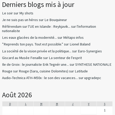
Derniers blogs mis à jour
Le soir
sur
My shots
Je ne suis pas un héros
sur
Le Bouquineur
Référendum sur l’UE en Islande : Reykjavik...
sur
l'information
nationaliste
Les eaux glacées de la modernité...
sur
Métapo infos
”Reprends ton pays. Tout est possible.”
sur
Lionel Baland
La société de la vision privée et la politique...
sur
Euro-Synergies
Giscard au Musée Fenaille
sur
La senteur de l'esprit
Ile de Groix : le journaliste Erik Tegnér une...
sur
SYNTHESE NATIONALE
Rouge sur Rouge (Sara, cuisine Dolomites)
sur
Latitude
Audio‑Technica ATH‑M50x : le son des vacances...
sur
upgradepc
Août 2026
D
L
M
M
J
V
S
1