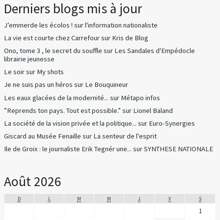
Derniers blogs mis à jour
J’emmerde les écolos !
sur
l'information nationaliste
La vie est courte chez Carrefour
sur
Kris de Blog
Ono, tome 3 , le secret du souffle
sur
Les Sandales d'Empédocle
librairie jeunesse
Le soir
sur
My shots
Je ne suis pas un héros
sur
Le Bouquineur
Les eaux glacées de la modernité...
sur
Métapo infos
”Reprends ton pays. Tout est possible.”
sur
Lionel Baland
La société de la vision privée et la politique...
sur
Euro-Synergies
Giscard au Musée Fenaille
sur
La senteur de l'esprit
Ile de Groix : le journaliste Erik Tegnér une...
sur
SYNTHESE NATIONALE
Août 2026
D
L
M
M
J
V
S
1