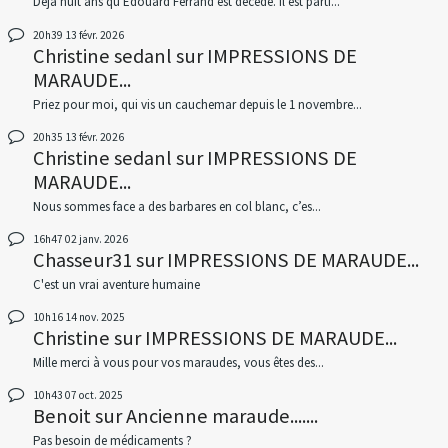
Déjà huit ans qu'Edouard Ferrand est décédé. Il est parti...
20h39
13
févr. 2026
Christine sedanl
sur
IMPRESSIONS DE
MARAUDE...
Priez pour moi, qui vis un cauchemar depuis le 1 novembre...
20h35
13
févr. 2026
Christine sedanl
sur
IMPRESSIONS DE
MARAUDE...
Nous sommes face a des barbares en col blanc, c’es...
16h47
02
janv. 2026
Chasseur31
sur
IMPRESSIONS DE MARAUDE...
C'est un vrai aventure humaine
10h16
14
nov. 2025
Christine
sur
IMPRESSIONS DE MARAUDE...
Mille merci à vous pour vos maraudes, vous êtes des...
10h43
07
oct. 2025
Benoit
sur
Ancienne maraude.......
Pas besoin de médicaments ?