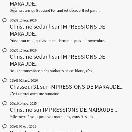
MARAUDE...
Déjà huit ans qu'Edouard Ferrand est décédé. Il est parti...
20h39
13
févr. 2026
Christine sedanl
sur
IMPRESSIONS DE
MARAUDE...
Priez pour moi, qui vis un cauchemar depuis le 1 novembre...
20h35
13
févr. 2026
Christine sedanl
sur
IMPRESSIONS DE
MARAUDE...
Nous sommes face a des barbares en col blanc, c’es...
16h47
02
janv. 2026
Chasseur31
sur
IMPRESSIONS DE MARAUDE...
C'est un vrai aventure humaine
10h16
14
nov. 2025
Christine
sur
IMPRESSIONS DE MARAUDE...
Mille merci à vous pour vos maraudes, vous êtes des...
10h43
07
oct. 2025