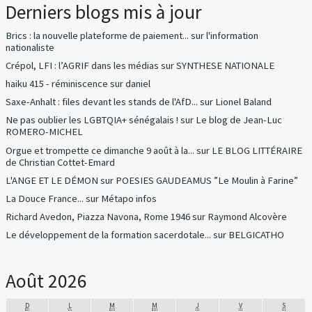
Derniers blogs mis à jour
Brics : la nouvelle plateforme de paiement...
sur
l'information
nationaliste
Crépol, LFI : l’AGRIF dans les médias
sur
SYNTHESE NATIONALE
haiku 415 - réminiscence
sur
daniel
Saxe-Anhalt : files devant les stands de l'AfD...
sur
Lionel Baland
Ne pas oublier les LGBTQIA+ sénégalais !
sur
Le blog de Jean-Luc
ROMERO-MICHEL
Orgue et trompette ce dimanche 9 août à la...
sur
LE BLOG LITTÉRAIRE
de Christian Cottet-Emard
L'ANGE ET LE DÉMON
sur
POESIES GAUDEAMUS ”Le Moulin à Farine”
La Douce France...
sur
Métapo infos
Richard Avedon, Piazza Navona, Rome 1946
sur
Raymond Alcovère
Le développement de la formation sacerdotale...
sur
BELGICATHO
Août 2026
D
L
M
M
J
V
S