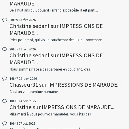
MARAUDE...
Déjà huit ans qu'Edouard Ferrand est décédé. Il est parti...
20h39
13
févr. 2026
Christine sedanl
sur
IMPRESSIONS DE
MARAUDE...
Priez pour moi, qui vis un cauchemar depuis le 1 novembre...
20h35
13
févr. 2026
Christine sedanl
sur
IMPRESSIONS DE
MARAUDE...
Nous sommes face a des barbares en col blanc, c’es...
16h47
02
janv. 2026
Chasseur31
sur
IMPRESSIONS DE MARAUDE...
C'est un vrai aventure humaine
10h16
14
nov. 2025
Christine
sur
IMPRESSIONS DE MARAUDE...
Mille merci à vous pour vos maraudes, vous êtes des...
10h43
07
oct. 2025