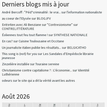
Derniers blogs mis à jour
André Bercoff : ”Péd*criminalité : le vrai...
sur
l'information nationaliste
au coeur de l'Elysée
sur
BLOGJFV
Entretien avec Ali Benziane sur ”Contresionisme”
sur
CONTRELITTÉRATURE
Éoliennes tout feu tout flamme !
sur
SYNTHESE NATIONALE
En cas?
sur
Cuisine Toulousaine et Occitane
Un journaliste italien publie les résultats...
sur
BELGICATHO
This song is (not) for you
sur
Les Sandales d'Empédocle librairie
jeunesse
Zinzelière installée
sur
Touraine sereine
Christianisme contre capitalisme ? : L'économie...
sur
Identité
Luthérienne
odeurs
sur
le site qui a dit la vérité avant les autres
Août 2026
D
L
M
M
J
V
S