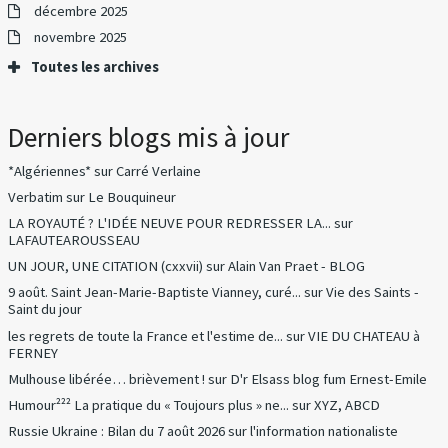
décembre 2025
novembre 2025
Toutes les archives
Derniers blogs mis à jour
*Algériennes*
sur
Carré Verlaine
Verbatim
sur
Le Bouquineur
LA ROYAUTÉ ? L'IDÉE NEUVE POUR REDRESSER LA...
sur
LAFAUTEAROUSSEAU
UN JOUR, UNE CITATION (cxxvii)
sur
Alain Van Praet - BLOG
9 août. Saint Jean-Marie-Baptiste Vianney, curé...
sur
Vie des Saints -
Saint du jour
les regrets de toute la France et l'estime de...
sur
VIE DU CHATEAU à
FERNEY
Mulhouse libérée… brièvement !
sur
D'r Elsass blog fum Ernest-Emile
Humour²²² La pratique du « Toujours plus » ne...
sur
XYZ, ABCD
Russie Ukraine : Bilan du 7 août 2026
sur
l'information nationaliste